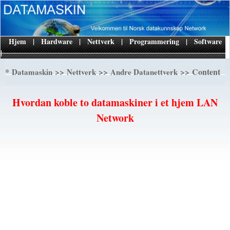
Hjem
|
Hardware
|
Nettverk
|
Programmering
|
Software
|
*
>>
>>
>> Content
Datamaskin
Nettverk
Andre Datanettverk
Hvordan koble to datamaskiner i et hjem LAN
Network