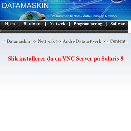
Hjem
|
Hardware
|
Nettverk
|
Programmering
|
Software
|
*
>>
>>
>> Content
Datamaskin
Nettverk
Andre Datanettverk
Slik installerer du en VNC Server på Solaris 8