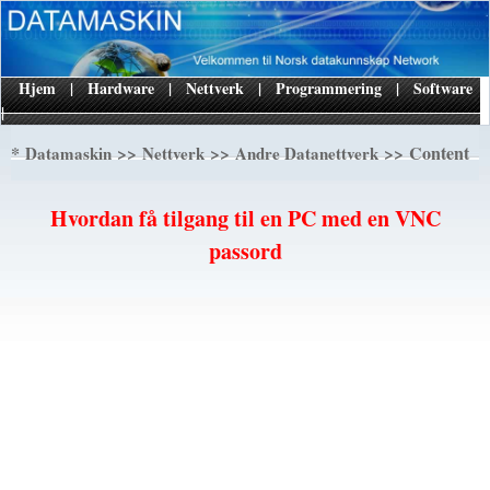
Hjem
|
Hardware
|
Nettverk
|
Programmering
|
Software
|
*
>>
>>
>> Content
Datamaskin
Nettverk
Andre Datanettverk
Hvordan få tilgang til en PC med en VNC
passord