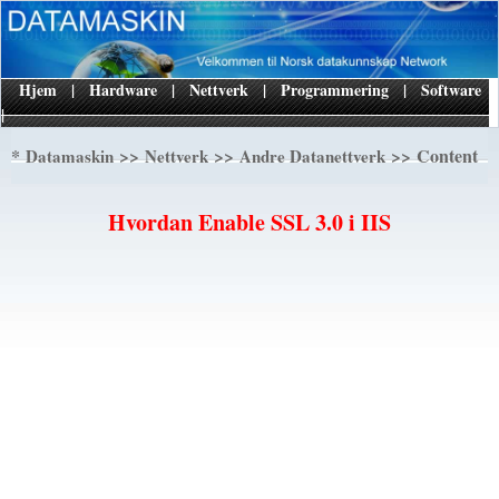
Hjem
|
Hardware
|
Nettverk
|
Programmering
|
Software
|
*
>>
>>
>> Content
Datamaskin
Nettverk
Andre Datanettverk
Hvordan Enable SSL 3.0 i IIS