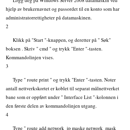
Logg deg på Windows Server 2008 datamaskin ved
hjelp av brukernavnet og passordet til en konto som har
administratorrettigheter på datamaskinen.
2
Klikk på "Start "-knappen, og deretter på " Søk"
boksen . Skriv " cmd " og trykk "Enter "-tasten.
Kommandolinjen vises.
3
Type " route print " og trykk "Enter "-tasten. Noter
antall nettverkskortet er koblet til separat målnettverket
bane som er oppført under " Interface List "-kolonnen i
den første delen av kommandolinjen utgang.
4
Type " route add network_ip maske network_mask