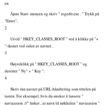
en
Åpne Start- menyen og skriv " regedit.exe . " Trykk på
"Enter".
2
Utvid " HKEY_CLASSES_ROOT " ved å klikke på "+
"-ikonet ved siden av navnet .
3
Høyreklikk på " HKEY_CLASSES_ROOT " og
deretter " Ny" > " Key ".
4
Skriv inn navnet på URL-håndtering som tittelen på
tasten. For eksempel, hvis du ønsker å lansere "
navigasjon ://" linker , gi navn til nøkkelen " navigasjon "