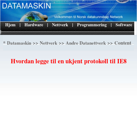
Hjem
|
Hardware
|
Nettverk
|
Programmering
|
Software
|
*
>>
>>
>> Content
Datamaskin
Nettverk
Andre Datanettverk
Hvordan legge til en ukjent protokoll til IE8