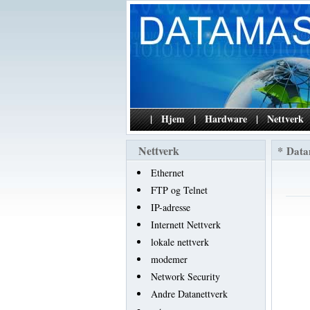
|
Hjem
|
Hardware
|
Nettverk
Nettverk
*
Data
Ethernet
FTP og Telnet
IP-adresse
Internett Nettverk
lokale nettverk
modemer
Network Security
Andre Datanettverk