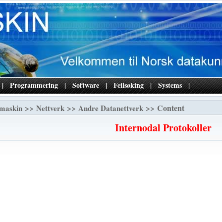
|
Programmering
|
Software
|
Feilsøking
|
Systems
|
>>
>>
>> Content
maskin
Nettverk
Andre Datanettverk
Internodal Protokoller