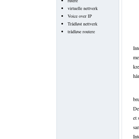
rutere
virtuelle nettverk
Voice over IP
Trådløst nettverk
trådløse routere
Int
me
kre
hån
br
Den
et 
sa
Int