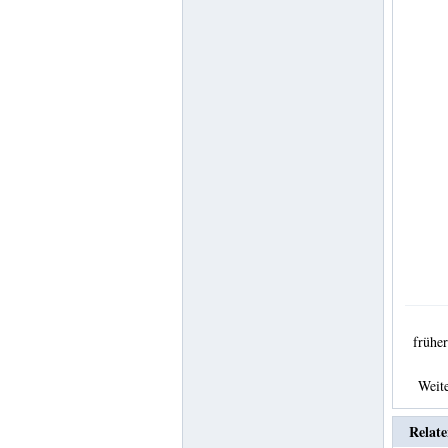
früh
Weit
Relate