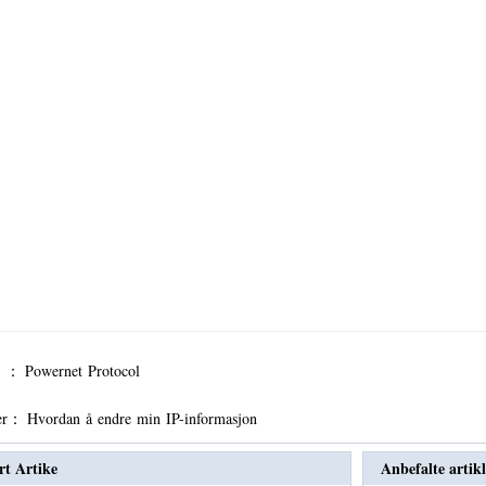
er ：
Powernet Protocol
er：
Hvordan å endre min IP-informasjon
rt Artike
Anbefalte artikl