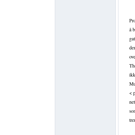
Pro
å b
gat
den
ove
The
ikk
Mul
< p
net
som
tre