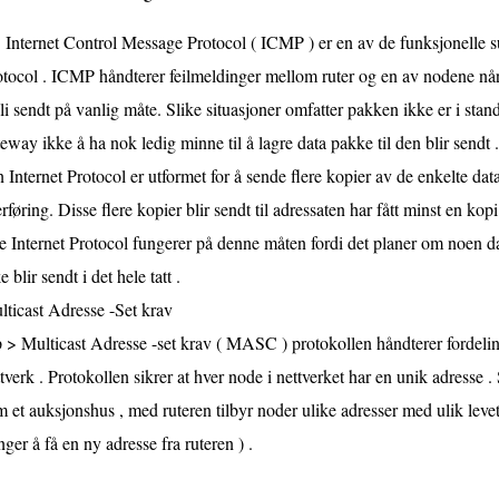
Internet Control Message Protocol ( ICMP ) er en av de funksjonelle su
tocol . ICMP håndterer feilmeldinger mellom ruter og en av nodene når
li sendt på vanlig måte. Slike situasjoner omfatter pakken ikke er i stand 
eway ikke å ha nok ledig minne til å lagre data pakke til den blir sendt 
 Internet Protocol er utformet for å sende flere kopier av de enkelte da
rføring. Disse flere kopier blir sendt til adressaten har fått minst en kop
 Internet Protocol fungerer på denne måten fordi det planer om noen dat
e blir sendt i det hele tatt .
ticast Adresse -Set krav
 > Multicast Adresse -set krav ( MASC ) protokollen håndterer fordelinge
tverk . Protokollen sikrer at hver node i nettverket har en unik adresse
 et auksjonshus , med ruteren tilbyr noder ulike adresser med ulik levet
nger å få en ny adresse fra ruteren ) .