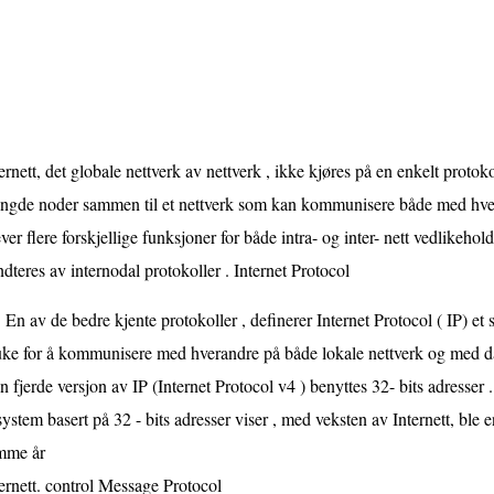
ernett, det globale nettverk av nettverk , ikke kjøres på en enkelt proto
ngde noder sammen til et nettverk som kan kommunisere både med hver
ver flere forskjellige funksjoner for både intra- og inter- nett vedlikeho
dteres av internodal protokoller . Internet Protocol
En av de bedre kjente protokoller , definerer Internet Protocol ( IP) et s
uke for å kommunisere med hverandre på både lokale nettverk og med da
 fjerde versjon av IP (Internet Protocol v4 ) benyttes 32- bits adresser
system basert på 32 - bits adresser viser , med veksten av Internett, ble e
mme år
ernett. control Message Protocol