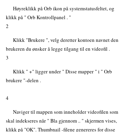
Høyreklikk på Orb ikon på systemstatusfeltet, og
klikk på " Orb Kontrollpanel . "
2
Klikk "Brukere ", velg deretter kontoen navnet den
brukeren du ønsker å legge tilgang til en videofil .
3
Klikk " +" ligger under " Disse mapper " i " Orb
brukere "-delen .
4
Naviger til mappen som inneholder videofilen som
skal indekseres når " Bla gjennom .. " skjermen vises,
klikk på "OK". Thumbnail -filene genereres for disse