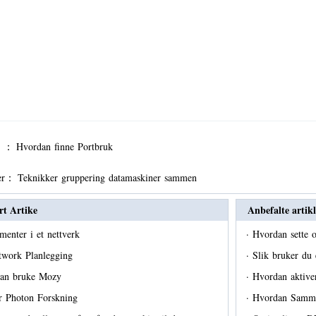
er ：
Hvordan finne Portbruk
er：
Teknikker gruppering datamaskiner sammen
rt Artike
Anbefalte artikl
menter i et nettverk
·
Hvordan sette 
twork Planlegging
·
Slik bruker du
an bruke Mozy
·
Hvordan aktiv
r Photon Forskning
·
Hvordan Samme