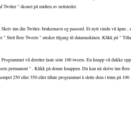
 Twitter "-ikonet på midten av nettstedet.
Skriv inn din Twitter- brukernavn og passord. Et nytt vindu vil åpne , 
er " Slett flere Tweets " ønsker tilgang til datamaskinen. Klikk på " Till
Programmet vil deretter laste siste 100 tweets. En knapp vil dukke opp 
ets permanent " . Klikk på denne knappen. Du kan nå skrive inn flere t
empel 250 eller 350 eller tillate programmet å slette dem i trinn på 100