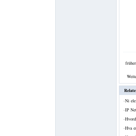
früh
Weit
Relate
·
Ni ele
·
IP Ne
·
Hvord
·
Hva e