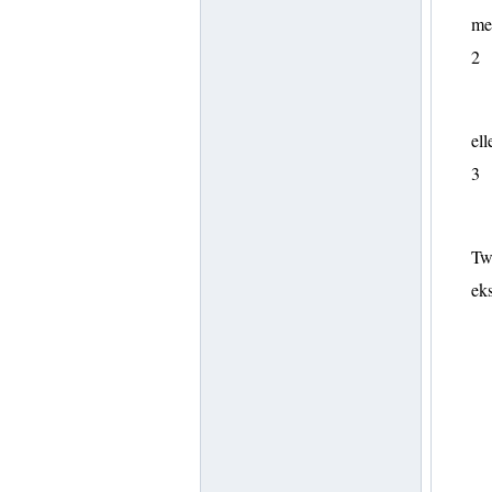
med
2
ell
3
Twe
eks