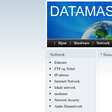
|
Hjem
|
Hardware
|
Nettverk
Nettverk
*
Data
Ethernet
FTP og Telnet
IP-adresse
Internett Nettverk
lokale nettverk
modemer
Network Security
Andre Datanettverk