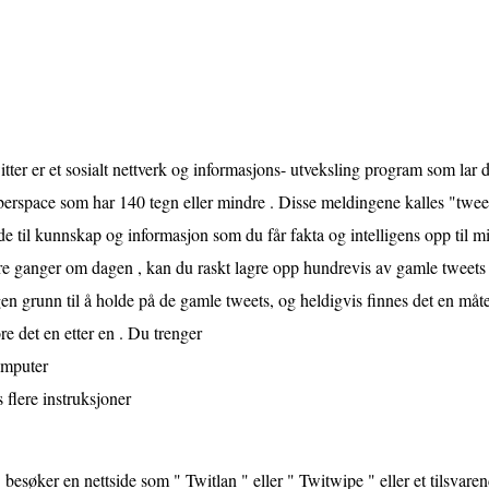
tter er et sosialt nettverk og informasjons- utveksling program som lar 
erspace som har 140 tegn eller mindre . Disse meldingene kalles "tweet
de til kunnskap og informasjon som du får fakta og intelligens opp til mi
re ganger om dagen , kan du raskt lagre opp hundrevis av gamle tweets p
en grunn til å holde på de gamle tweets, og heldigvis finnes det en måte
re det en etter en . Du trenger
mputer
 flere instruksjoner
besøker en nettside som " Twitlan " eller " Twitwipe " eller et tilsvar