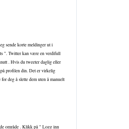
deg sende korte meldinger ut i
s ". Twitter kan være en verdifull
nutt . Hvis du tweeter daglig eller
å profilen din. Det er virkelig
 for deg å slette dem uten å manuelt
ende område . Klikk på " Logg inn