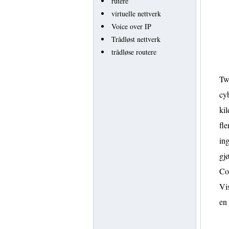
rutere
virtuelle nettverk
Voice over IP
Trådløst nettverk
trådløse routere
Twi
cyb
kil
fle
ing
gjø
Co
Vis
en