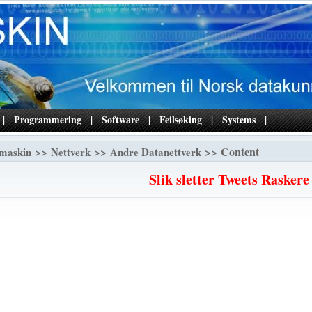
|
Programmering
|
Software
|
Feilsøking
|
Systems
|
>>
>>
>> Content
maskin
Nettverk
Andre Datanettverk
Slik sletter Tweets Raskere