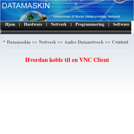
Hjem
|
Hardware
|
Nettverk
|
Programmering
|
Software
|
*
>>
>>
>> Content
Datamaskin
Nettverk
Andre Datanettverk
Hvordan koble til en VNC Client