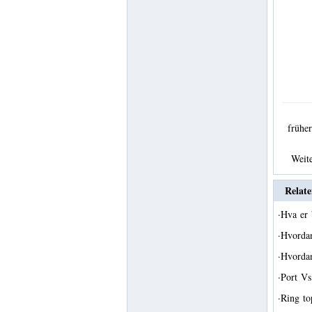
früh
Weit
Relate
·
Hva er 
·
Hvordan
·
Hvorda
·
Port Vs
·
Ring to