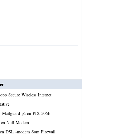
er
opp Secure Wireless Internet
native
er Mailguard på en PIX 506E
e en Null Modem
u en DSL -modem Som Firewall