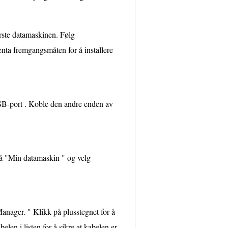
rste datamaskinen. Følg
jenta fremgangsmåten for å installere
SB-port . Koble den andre enden av
på "Min datamaskin " og velg
anager. " Klikk på plusstegnet for å
len i listen for å sikre at kabelen er