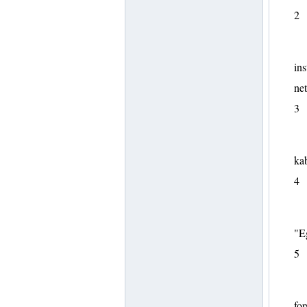
2
ins
ne
3
ka
4
"E
5
for