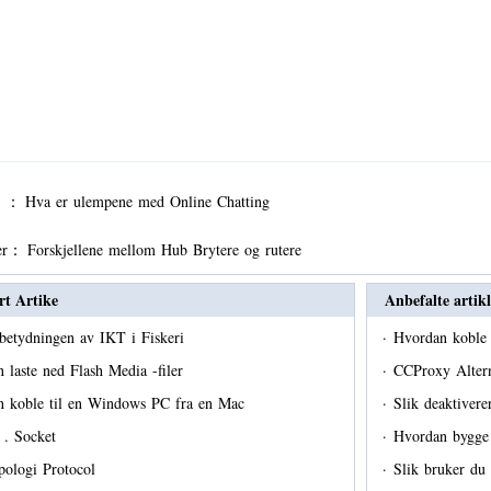
er ：
Hva er ulempene med Online Chatting
er：
Forskjellene mellom Hub Brytere og rutere
rt Artike
Anbefalte artikl
betydningen av IKT i Fiskeri
·
Hvordan koble 
 laste ned Flash Media -filer
·
CCProxy Alter
n koble til en Windows PC fra en Mac
·
Slik deaktiver
 . Socket
·
Hvordan bygg
pologi Protocol
·
Slik bruker d