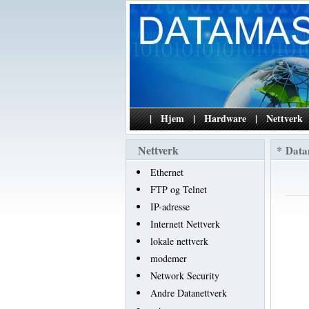
|
Hjem
|
Hardware
|
Nettverk
Nettverk
*
Data
Ethernet
FTP og Telnet
IP-adresse
Internett Nettverk
lokale nettverk
modemer
Network Security
Andre Datanettverk