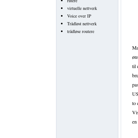
rutere
virtuelle nettverk
Voice over IP
Trådløst nettverk
trådløse routere
Ma
øns
til
bru
pa
US
to
Vis
en