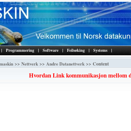
|
Programmering
|
Software
|
Feilsøking
|
Systems
|
>>
>>
>> Content
maskin
Nettverk
Andre Datanettverk
Hvordan Link kommunikasjon mellom 