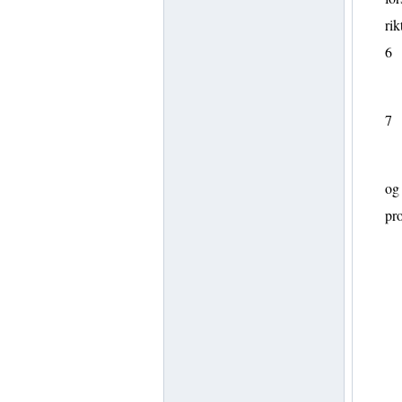
rik
6
7
og
pr