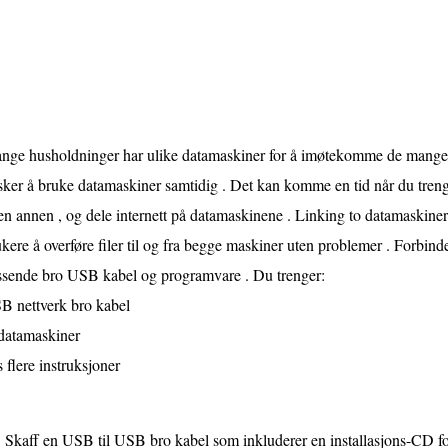
nge husholdninger har ulike datamaskiner for å imøtekomme de mang
ker å bruke datamaskiner samtidig . Det kan komme en tid når du trenge
 en annen , og dele internett på datamaskinene . Linking to datamaskiner ,
kere å overføre filer til og fra begge maskiner uten problemer . Forbin
ssende bro USB kabel og programvare . Du trenger:
B nettverk bro kabel
 datamaskiner
 flere instruksjoner
Skaff en USB til USB bro kabel som inkluderer en installasjons-CD fo