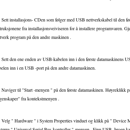
Sett installasjons- CDen som følger med USB nettverkskabel til den fø
truksjonene fra installasjonsveiviseren for å installere programvaren. G
ttverk program på den andre maskinen .
Sett den ene enden av USB-kabelen inn i den første datamaskinens U
belen inn i en USB -port på den andre datamaskinen.
Naviger til "Start -menyen " på den første datamaskinen. Høyreklikk 
genskaper" fra kontekstmenyen .
Velg " Hardware " i System Properties vinduet og klikk på " Device M
større " Universal Serial Bus-kontroller "-menyen . Finn USB- broen kabe