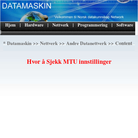
Hjem
|
Hardware
|
Nettverk
|
Programmering
|
Software
|
*
>>
>>
>> Content
Datamaskin
Nettverk
Andre Datanettverk
Hvor å Sjekk MTU innstillinger