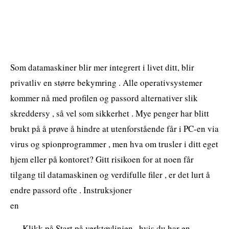
Som datamaskiner blir mer integrert i livet ditt, blir
privatliv en større bekymring . Alle operativsystemer
kommer nå med profilen og passord alternativer slik
skreddersy , så vel som sikkerhet . Mye penger har blitt
brukt på å prøve å hindre at utenforstående får i PC-en via
virus og spionprogrammer , men hva om trusler i ditt eget
hjem eller på kontoret? Gitt risikoen for at noen får
tilgang til datamaskinen og verdifulle filer , er det lurt å
endre passord ofte . Instruksjoner
en
Klikk på Start på verktøylinjen , hvis du har en