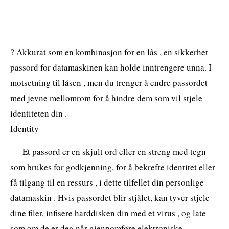
? Akkurat som en kombinasjon for en lås , en sikkerhet
passord for datamaskinen kan holde inntrengere unna. I
motsetning til låsen , men du trenger å endre passordet
med jevne mellomrom for å hindre dem som vil stjele
identiteten din .
Identity
Et passord er en skjult ord eller en streng med tegn
som brukes for godkjenning, for å bekrefte identitet eller
få tilgang til en ressurs , i dette tilfellet din personlige
datamaskin . Hvis passordet blir stjålet, kan tyver stjele
dine filer, infisere harddisken din med et virus , og late
som om de er deg når gjennomføre elektroniske