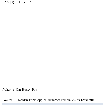
^ bl & c * c8t . "
früher ：
Om Honey Pots
Weiter：
Hvordan koble opp en sikkerhet kamera via en brannmur