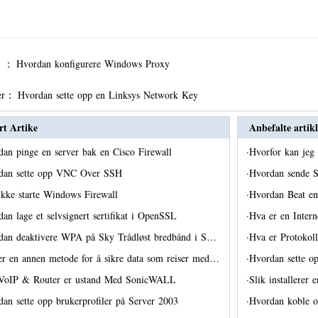
er ：
Hvordan konfigurere Windows Proxy
er：
Hvordan sette opp en Linksys Network Key
rt Artike
Anbefalte artikl
an pinge en server bak en Cisco Firewall
·
Hvorfor kan jeg
dan sette opp VNC Over SSH
·
Hvordan sende 
ikke starte Windows Firewall
·
Hvordan Beat en
an lage et selvsignert sertifikat i OpenSSL
·
Hva er en Inter
dan deaktivere WPA på Sky Trådløst bredbånd i S…
·
Hva er Protokol
r en annen metode for å sikre data som reiser med…
·
Hvordan sette o
VoIP & Router er ustand Med SonicWALL
·
Slik installere
an sette opp brukerprofiler på Server 2003
·
Hvordan koble o