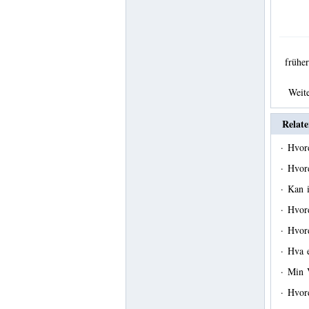
früh
Weit
Relate
·
Hvord
·
Hvor
·
Kan 
·
Hvord
·
Hvor
·
Hva e
·
Min 
·
Hvord