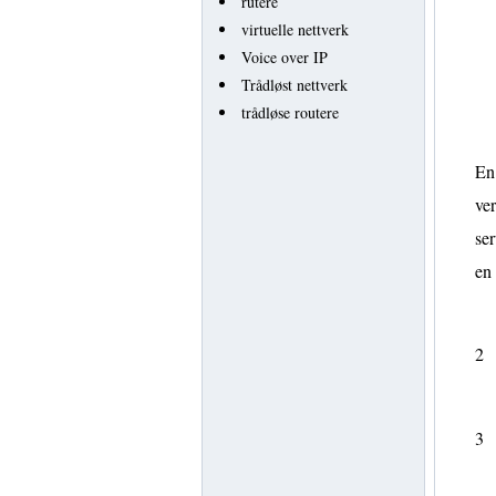
rutere
virtuelle nettverk
Voice over IP
Trådløst nettverk
trådløse routere
En 
ver
ser
en
2
3