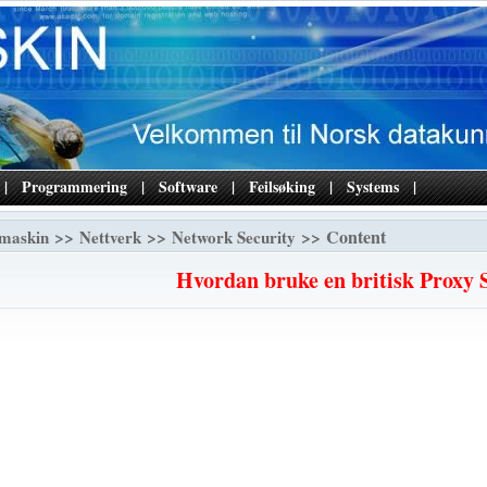
|
Programmering
|
Software
|
Feilsøking
|
Systems
|
>>
>>
>> Content
maskin
Nettverk
Network Security
Hvordan bruke en britisk Proxy 