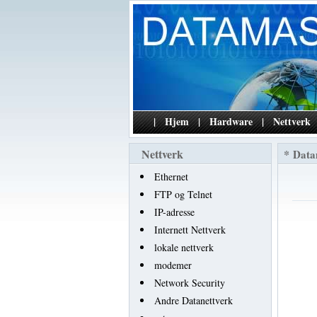
|
Hjem
|
Hardware
|
Nettverk
Nettverk
*
Data
Ethernet
FTP og Telnet
IP-adresse
Internett Nettverk
lokale nettverk
modemer
Network Security
Andre Datanettverk