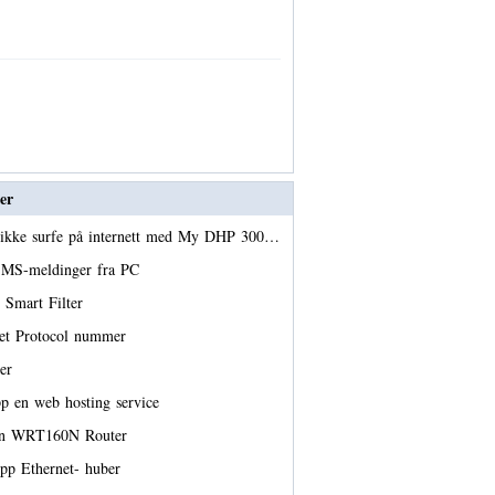
er
 ikke surfe på internett med My DHP 300…
SMS-meldinger fra PC
 Smart Filter
net Protocol nummer
ler
pp en web hosting service
r en WRT160N Router
pp Ethernet- huber