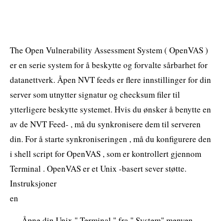
The Open Vulnerability Assessment System ( OpenVAS )
er en serie system for å beskytte og forvalte sårbarhet for
datanettverk. Åpen NVT feeds er flere innstillinger for din
server som utnytter signatur og checksum filer til
ytterligere beskytte systemet. Hvis du ønsker å benytte en
av de NVT Feed- , må du synkronisere dem til serveren
din. For å starte synkroniseringen , må du konfigurere den
i shell script for OpenVAS , som er kontrollert gjennom
Terminal . OpenVAS er et Unix -basert sever støtte.
Instruksjoner
en
Åpne din Unix " Terminal " fra " System" menyen .