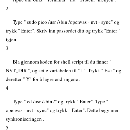
2
Type " sudo pico /usr /sbin /openvas - nvt - sync" og
trykk " Enter". Skriv inn passordet ditt og trykk "Enter "
igjen.
3
Bla gjennom koden for shell script til du finner "
NVT_DIR ", og sette variabelen til "1 ". Trykk " Esc " og
deretter " Y" for å lagre endringene .
4
Type " cd /usr /sbin /" og trykk " Enter". Type "
openvas - nvt - sync" og trykk " Enter". Dette begynner
synkroniseringen .
5