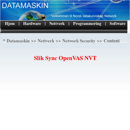
Hjem
|
Hardware
|
Nettverk
|
Programmering
|
Software
|
*
>>
>>
>> Content
Datamaskin
Nettverk
Network Security
Slik Sync OpenVAS NVT