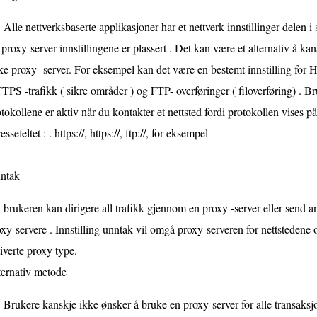
Alle nettverksbaserte applikasjoner har et nettverk innstillinger delen i
 proxy-server innstillingene er plassert . Det kan være et alternativ å ka
ke proxy -server. For eksempel kan det være en bestemt innstilling for 
PS -trafikk ( sikre områder ) og FTP- overføringer ( filoverføring) . Br
tokollene er aktiv når du kontakter et nettsted fordi protokollen vises p
essefeltet : . https://, https://, ftp://, for eksempel
ntak
brukeren kan dirigere all trafikk gjennom en proxy -server eller send 
xy-servere . Innstilling unntak vil omgå proxy-serveren for nettstedene o
iverte proxy type.
ternativ metode
Brukere kanskje ikke ønsker å bruke en proxy-server for alle transaks