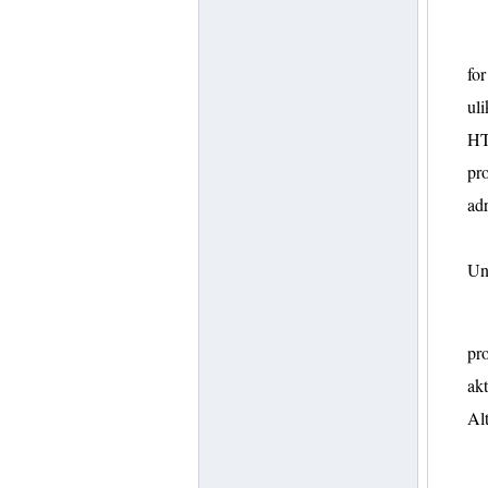
for
uli
HTT
pro
adr
Un
pro
akt
Al