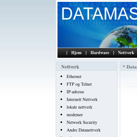
|
Hjem
|
Hardware
|
Nettverk
Nettverk
*
Data
Ethernet
FTP og Telnet
IP-adresse
Internett Nettverk
lokale nettverk
modemer
Network Security
Andre Datanettverk