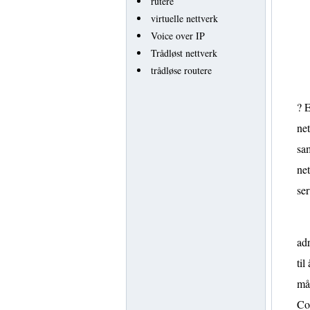
rutere
virtuelle nettverk
Voice over IP
Trådløst nettverk
trådløse routere
? E
net
sam
net
ser
ad
til
må 
Co