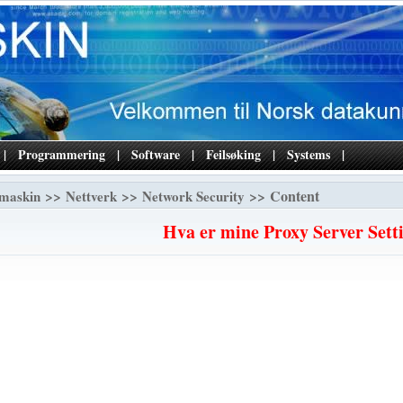
|
Programmering
|
Software
|
Feilsøking
|
Systems
|
>>
>>
>> Content
maskin
Nettverk
Network Security
Hva er mine Proxy Server Sett