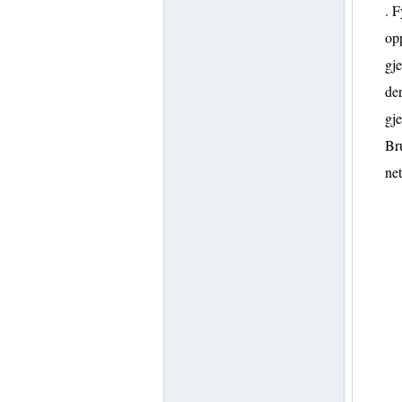
. F
opp
gje
der
gje
Bru
net