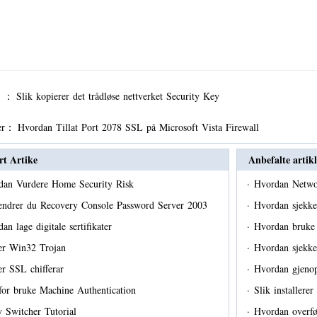
er ：
Slik kopierer det trådløse nettverket Security Key
er：
Hvordan Tillat Port 2078 SSL på Microsoft Vista Firewall
rt Artike
Anbefalte artikl
dan Vurdere Home Security Risk
·
Hvordan Netw
 endrer du Recovery Console Password Server 2003
·
Hvordan sjekke
an lage digitale sertifikater
·
Hvordan bruke 
er Win32 Trojan
·
Hvordan sjekk
r SSL chifferar
·
Hvordan gjenop
for bruke Machine Authentication
·
Slik installere
 Switcher Tutorial
·
Hvordan overfø