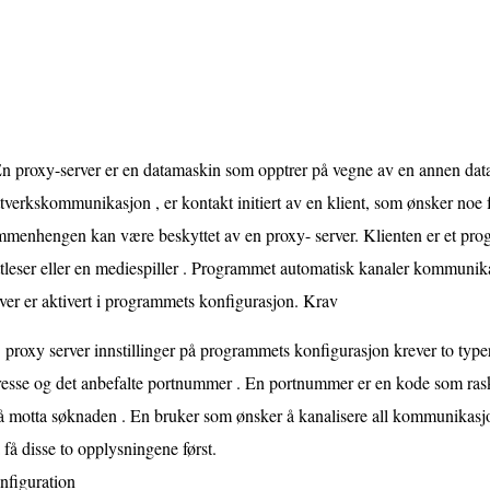
n proxy-server er en datamaskin som opptrer på vegne av en annen data
tverkskommunikasjon , er kontakt initiert av en klient, som ønsker noe f
menhengen kan være beskyttet av en proxy- server. Klienten er et pro
tleser eller en mediespiller . Programmet automatisk kanaler kommunika
ver er aktivert i programmets konfigurasjon. Krav
proxy server innstillinger på programmets konfigurasjon krever to type
resse og det anbefalte portnummer . En portnummer er en kode som ras
 å motta søknaden . En bruker som ønsker å kanalisere all kommunikasjo
få disse to opplysningene først.
nfiguration