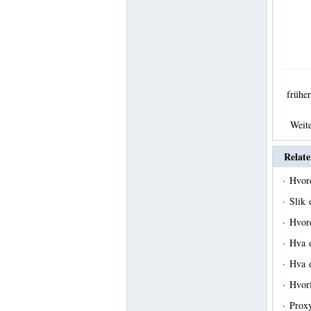
früh
Weit
Relate
·
Hvor
·
Slik
·
Hvord
·
Hva 
·
Hva e
·
Hvor
·
Proxy