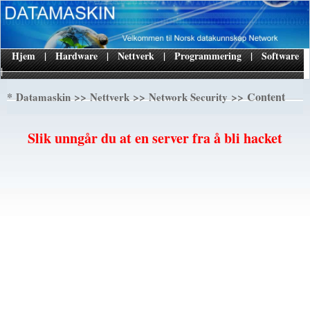
Hjem
|
Hardware
|
Nettverk
|
Programmering
|
Software
|
*
>>
>>
>> Content
Datamaskin
Nettverk
Network Security
Slik unngår du at en server fra å bli hacket