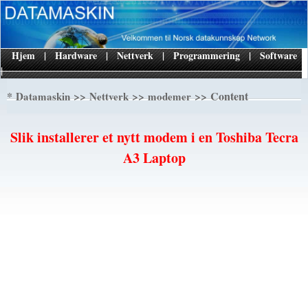
Hjem
|
Hardware
|
Nettverk
|
Programmering
|
Software
|
*
>>
>>
>> Content
Datamaskin
Nettverk
modemer
Slik installerer et nytt modem i en Toshiba Tecra
A3 Laptop