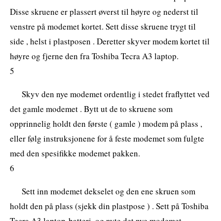
Disse skruene er plassert øverst til høyre og nederst til
venstre på modemet kortet. Sett disse skruene trygt til
side , helst i plastposen . Deretter skyver modem kortet til
høyre og fjerne den fra Toshiba Tecra A3 laptop.
5
Skyv den nye modemet ordentlig i stedet fraflyttet ved
det gamle modemet . Bytt ut de to skruene som
opprinnelig holdt den første ( gamle ) modem på plass ,
eller følg instruksjonene for å feste modemet som fulgte
med den spesifikke modemet pakken.
6
Sett inn modemet dekselet og den ene skruen som
holdt den på plass (sjekk din plastpose ) . Sett på Toshiba
Tecra A3 laptop-batteri, og nyte det nye modemet .