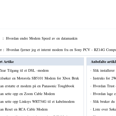
er ：
Hvordan endre Modem Speed ​​av en datamaskin
er：
Hvordan fjerner jeg et internt modem fra en Sony PCV - RZ14G Comp
rt Artike
Anbefalte artikl
Clear Tilgang til et DSL -modem
·
Slik installer
feilsøker en Motorola SB5101 Modem for Xbox Bruk
·
Instruks for 
an erstatte et modem på en Panasonic Toughbook
·
Hvordan Trust e
an sette opp en Zoom Cable Modem
·
Hvordan lage 
an sette opp Linksys WRT54G til et kabelmodem
·
Slik bruker d
an Reset en RCA Cable Modem
·
Liste over Søke