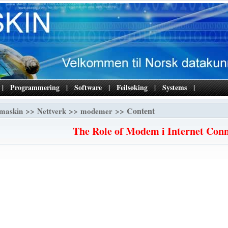
|
Programmering
|
Software
|
Feilsøking
|
Systems
|
>>
>>
>> Content
maskin
Nettverk
modemer
The Role of Modem i Internet Conn