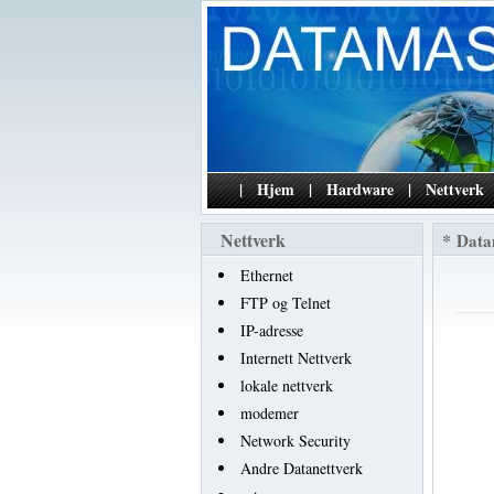
|
Hjem
|
Hardware
|
Nettverk
Nettverk
*
Data
Ethernet
FTP og Telnet
IP-adresse
Internett Nettverk
lokale nettverk
modemer
Network Security
Andre Datanettverk