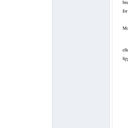
bru
for
Mo
ell
lig