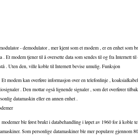
odulator - demodulator , mer kjent som et modem , er en enhet som bruk
a . Et modem tjener til å oversette data som sendes til og fra Internett 
stå . Uten den, ville koble til Internett bevise umulig. Funksjon
Et modem kan overføre informasjon over en telefonlinje , koaksialkabel ,
iosignaler . Den mottar også lignende signaler , som det overfører tilba
sonlig datamaskin eller en annen enhet .
demer
modemer ble først brukt i databehandling i løpet av 1960 for å koble telef
tamaskiner. Som personlige datamaskiner ble mer populære gjennom 80