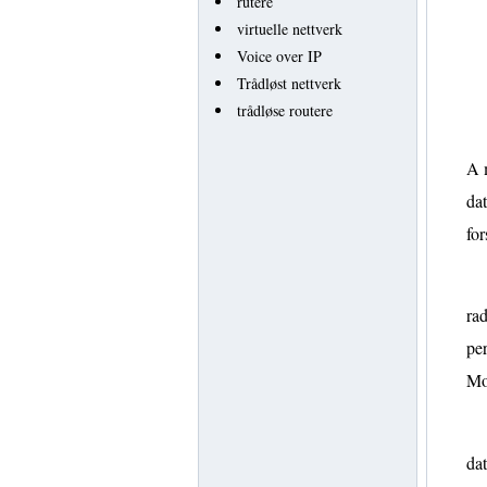
rutere
virtuelle nettverk
Voice over IP
Trådløst nettverk
trådløse routere
A m
dat
for
rad
per
Mo
da