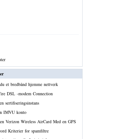
uter
er
er du et bredbånd hjemme nettverk
2Wire DSL -modem Connection
n sertifiseringsinstans
en IMVU konto
u en Verizon Wireless AirCard Med en GPS
ord Kriterier for spamfiltre