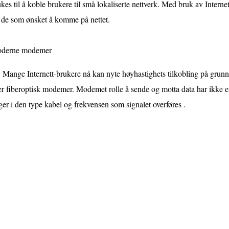
kes til å koble brukere til små lokaliserte nettverk. Med bruk av Inter
 de som ønsket å komme på nettet.
derne modemer
Mange Internett-brukere nå kan nyte høyhastighets tilkobling på g
er fiberoptisk modemer. Modemet rolle å sende og motta data har ikke end
ger i den type kabel og frekvensen som signalet overføres .