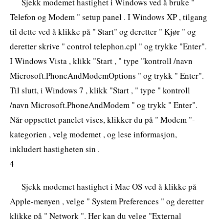
Sjekk modemet hastighet i Windows ved å bruke "
Telefon og Modem " setup panel . I Windows XP , tilgang
til dette ved å klikke på " Start" og deretter " Kjør " og
deretter skrive " control telephon.cpl " og trykke "Enter".
I Windows Vista , klikk "Start , " type "kontroll /navn
Microsoft.PhoneAndModemOptions " og trykk " Enter".
Til slutt, i Windows 7 , klikk "Start , " type " kontroll
/navn Microsoft.PhoneAndModem " og trykk " Enter".
Når oppsettet panelet vises, klikker du på " Modem "-
kategorien , velg modemet , og lese informasjon,
inkludert hastigheten sin .
4
Sjekk modemet hastighet i Mac OS ved å klikke på
Apple-menyen , velge " System Preferences " og deretter
klikke på " Network ". Her kan du velge "External