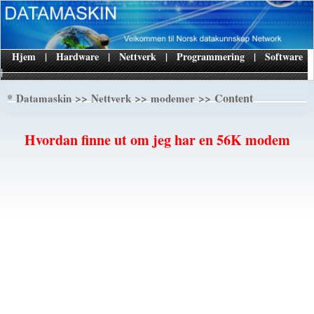
Hjem
|
Hardware
|
Nettverk
|
Programmering
|
Software
|
*
>>
>>
>> Content
Datamaskin
Nettverk
modemer
Hvordan finne ut om jeg har en 56K modem