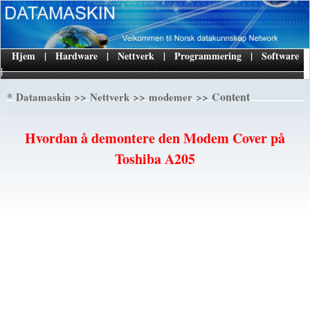
Hjem
|
Hardware
|
Nettverk
|
Programmering
|
Software
|
*
>>
>>
>> Content
Datamaskin
Nettverk
modemer
Hvordan å demontere den Modem Cover på
Toshiba A205