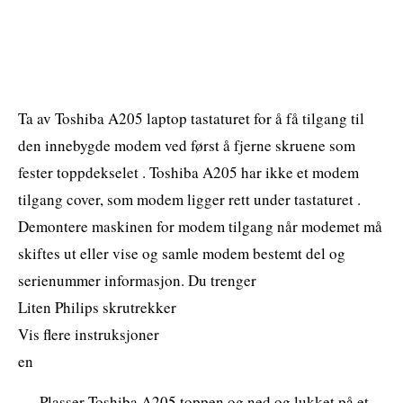
Ta av Toshiba A205 laptop tastaturet for å få tilgang til
den innebygde modem ved først å fjerne skruene som
fester toppdekselet . Toshiba A205 har ikke et modem
tilgang cover, som modem ligger rett under tastaturet .
Demontere maskinen for modem tilgang når modemet må
skiftes ut eller vise og samle modem bestemt del og
serienummer informasjon. Du trenger
Liten Philips skrutrekker
Vis flere instruksjoner
en
Plasser Toshiba A205 toppen og ned og lukket på et