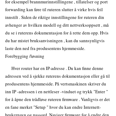
for eksempel brannmurinnstillingene , tillatelser og port
forwarding kan føre til ruteren slutter å virke hvis feil
innstilt . Siden de riktige innstillingene for ruteren din
avhenger av hvilken modell og ditt nettverksoppsett , må
du se i ruterens dokumentasjon for å rette dem opp. Hvis
du har mistet bruksanvisningen , kan du sannsynligvis
laste den ned fra produsentens hjemmeside.
Forebygging /løsning
Hver router har en IP-adresse . Du kan finne denne
adressen ved å sjekke ruterens dokumentasjon eller gå til
produsentens hjemmeside. På vertsmaskinen skriver du
inn IP -adressen i en nettleser -vinduet og trykk "Enter "
for å åpne den trådløse ruteren firmware . Vanligvis er det
en fane merket "Setup " hvor du kan endre Internett-
brukernavn og passord. Naviger firmware for å endre den