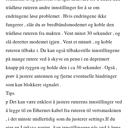
trådløse ruteren andre innstillinger for å se om
endringene løse problemet . Hvis endringene ikke
fungerer , slår du av bredbåndsmodemet og koble den
trådløse ruteren fra makten . Vent minst 30 sekunder , og
slå deretter modemet igjen . Vent et minutt , og koble
ruteren tilbake i. Du kan også tilbakestille innstillingene
på mange rutere ved å skyve en penn i en deprimert
knapp på ryggen og holde den i ca 30 sekunder . Også ,
prøv å justere antennen og fjerne eventuelle hindringer
som kan blokkere signalet .
Tips
p Det kan være enklest å justere ruterens innstillinger ved
å legge til en Ethernet-kabel fra ruteren til vertsmaskinen
, i det minste midlertidig som du justerer settings.If du
eier en Linksys router , kan innstillingene nås ved å åpne