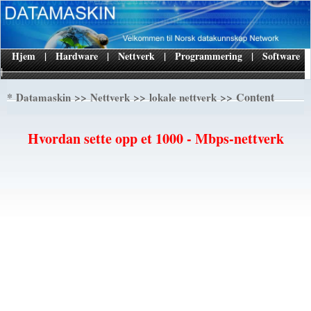
Hjem
|
Hardware
|
Nettverk
|
Programmering
|
Software
|
*
>>
>>
>> Content
Datamaskin
Nettverk
lokale nettverk
Hvordan sette opp et 1000 - Mbps-nettverk