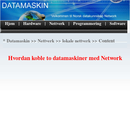
Hjem
|
Hardware
|
Nettverk
|
Programmering
|
Software
|
*
>>
>>
>> Content
Datamaskin
Nettverk
lokale nettverk
Hvordan koble to datamaskiner med Network