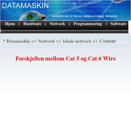
Hjem
|
Hardware
|
Nettverk
|
Programmering
|
Software
|
*
>>
>>
>> Content
Datamaskin
Nettverk
lokale nettverk
Forskjellen mellom Cat 5 og Cat 6 Wire