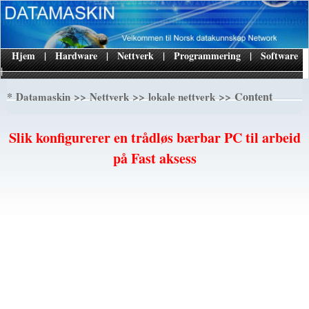
Hjem
|
Hardware
|
Nettverk
|
Programmering
|
Software
|
*
>>
>>
>> Content
Datamaskin
Nettverk
lokale nettverk
Slik konfigurerer en trådløs bærbar PC til arbeid
på Fast aksess