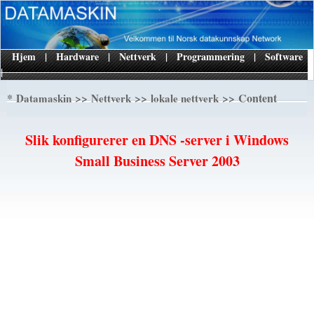
Hjem
|
Hardware
|
Nettverk
|
Programmering
|
Software
|
*
>>
>>
>> Content
Datamaskin
Nettverk
lokale nettverk
Slik konfigurerer en DNS -server i Windows
Small Business Server 2003