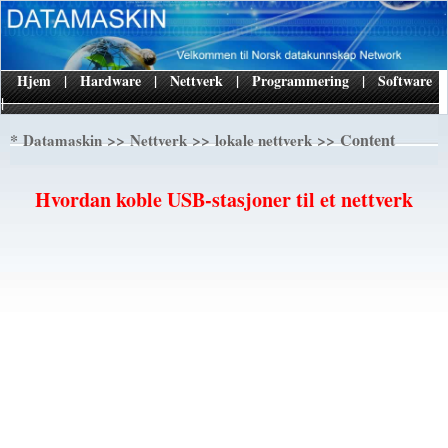
Hjem
|
Hardware
|
Nettverk
|
Programmering
|
Software
|
*
>>
>>
>> Content
Datamaskin
Nettverk
lokale nettverk
Hvordan koble USB-stasjoner til et nettverk