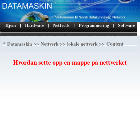
Hjem
|
Hardware
|
Nettverk
|
Programmering
|
Software
|
*
>>
>>
>> Content
Datamaskin
Nettverk
lokale nettverk
Hvordan sette opp en mappe på nettverket