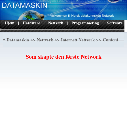
Hjem
|
Hardware
|
Nettverk
|
Programmering
|
Software
|
*
>>
>>
>> Content
Datamaskin
Nettverk
Internett Nettverk
Som skapte den første Network