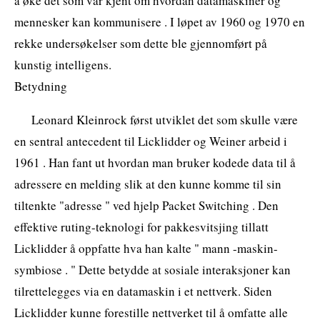
å øke det som var kjent om hvordan datamaskiner og
mennesker kan kommunisere . I løpet av 1960 og 1970 en
rekke undersøkelser som dette ble gjennomført på
kunstig intelligens.
Betydning
Leonard Kleinrock først utviklet det som skulle være
en sentral antecedent til Licklidder og Weiner arbeid i
1961 . Han fant ut hvordan man bruker kodede data til å
adressere en melding slik at den kunne komme til sin
tiltenkte "adresse " ved hjelp Packet Switching . Den
effektive ruting-teknologi for pakkesvitsjing tillatt
Licklidder å oppfatte hva han kalte " mann -maskin-
symbiose . " Dette betydde at sosiale interaksjoner kan
tilrettelegges via en datamaskin i et nettverk. Siden
Licklidder kunne forestille nettverket til å omfatte alle