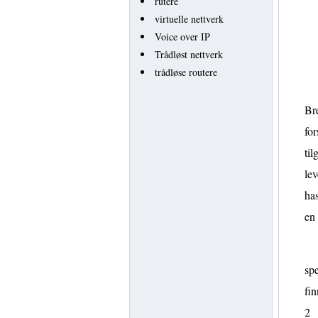
rutere
virtuelle nettverk
Voice over IP
Trådløst nettverk
trådløse routere
Bre
for
til
lev
has
en
spe
fin
2