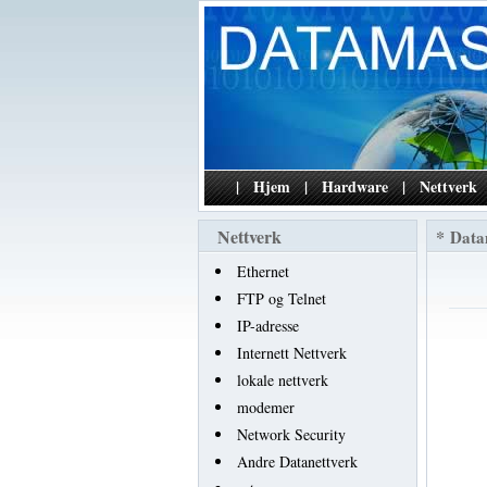
|
Hjem
|
Hardware
|
Nettverk
Nettverk
*
Data
Ethernet
FTP og Telnet
IP-adresse
Internett Nettverk
lokale nettverk
modemer
Network Security
Andre Datanettverk