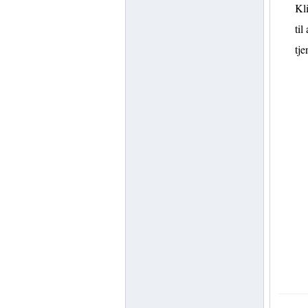
Kli
til
tje