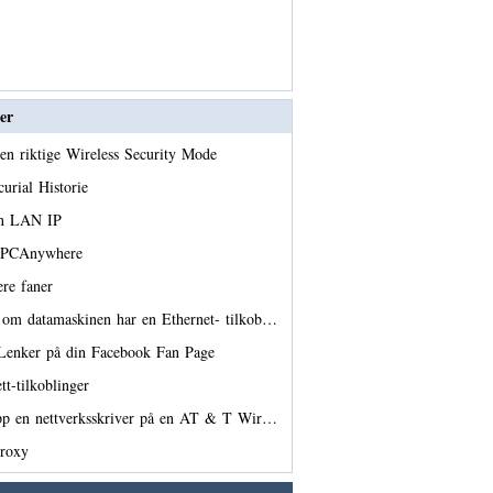
er
en riktige Wireless Security Mode
curial Historie
en LAN IP
er PCAnywhere
ere faner
 om datamaskinen har en Ethernet- tilkob…
 Lenker på din Facebook Fan Page
ett-tilkoblinger
pp en nettverksskriver på en AT & T Wir…
Proxy