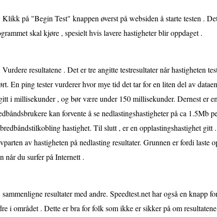
Klikk på "Begin Test" knappen øverst på websiden å starte testen . Det 
grammet skal kjøre , spesielt hvis lavere hastigheter blir oppdaget .
Vurdere resultatene . Det er tre angitte testresultater når hastigheten test
ørt. En ping tester vurderer hvor mye tid det tar for en liten del av dataen
gitt i millisekunder , og bør være under 150 millisekunder. Dernest er en 
dbåndsbrukere kan forvente å se nedlastingshastigheter på ca 1.5Mb pe
bredbåndstilkobling hastighet. Til slutt , er en opplastingshastighet gitt
vparten av hastigheten på nedlasting resultater. Grunnen er fordi laste 
en når du surfer på Internett .
sammenligne resultater med andre. Speedtest.net har også en knapp fo
re i området . Dette er bra for folk som ikke er sikker på om resultatene 