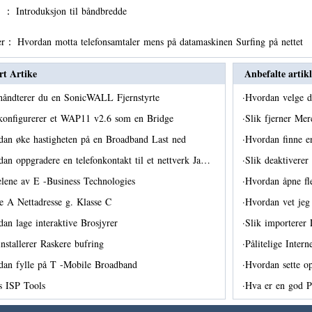
er ：
Introduksjon til båndbredde
er：
Hvordan motta telefonsamtaler mens på datamaskinen Surfing på nettet
rt Artike
Anbefalte artikl
 håndterer du en SonicWALL Fjernstyrte
·
Hvordan velge d
 konfigurerer et WAP11 v2.6 som en Bridge
·
Slik fjerner Mer
dan øke hastigheten på en Broadband Last ned
·
Hvordan finne 
an oppgradere en telefonkontakt til et nettverk Ja…
·
Slik deaktiver
lene av E -Business Technologies
·
Hvordan åpne fl
e A Nettadresse g. Klasse C
·
Hvordan vet jeg
an lage interaktive Brosjyrer
·
Slik importerer
installerer Raskere bufring
·
Pålitelige Intern
dan fylle på T -Mobile Broadband
·
Hvordan sette o
is ISP Tools
·
Hva er en god 