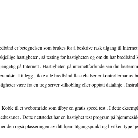
dbånd er betegnelsen som brukes for å beskrive rask tilgang til Interne
skjellige hastigheter , så testing for hastigheten og om du har bredbånd
gjengelig på Internett . Hastigheten på internettforbindelsen din bestemm
erandør . I tillegg , ikke alle bredbånd flaskehalser er kontrollerbar av
tigheter være fra en treg server -tilkobling eller opptatt datalinje . Instr
Koble til et webområde som tilbyr en gratis speed test . I dette eksemp
edtest.net . Dette nettstedet har en hastighet test program på hjemmesi
ner den også plasseringen av ditt hjem tilgangspunkt og hvilken type tje