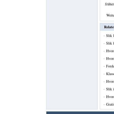
früh
Weit
Relate
·
Slik
·
Slik
·
Hvor
·
Hvord
·
Forde
·
Klass
·
Hvord
·
Slik 
·
Hvor
·
Grat