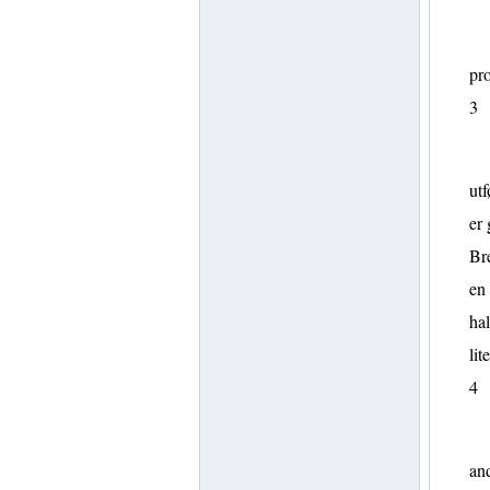
pro
3
utf
er 
Bre
en 
hal
lit
4
and