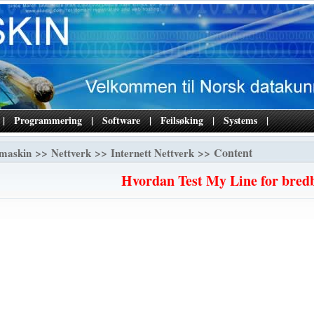
|
Programmering
|
Software
|
Feilsøking
|
Systems
|
>>
>>
>> Content
maskin
Nettverk
Internett Nettverk
Hvordan Test My Line for bred