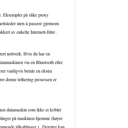
ne. Eksempler på slike proxy
nettsteder uten å passere gjennom
kert av enkelte Internett-filtre .
rert nettverk. Hvis du har en
 datamaskinen via en Bluetooth eller
er vanligvis betale en ekstra
rer denne tethering prosessen er
annen datamaskin som ikke er koblet
koblinger på maskinen hjemme (høyre
mmende tilkoblinger ) . Deretter kan