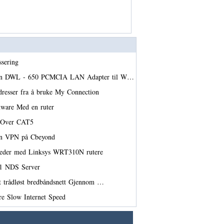
ssering
min DWL - 650 PCMCIA LAN Adapter til W…
dresser fra å bruke My Connection
mware Med en ruter
6 Over CAT5
 en VPN på Cbeyond
tsteder med Linksys WRT310N rutere
.1 NDS Server
t trådløst bredbåndsnett Gjennom …
e Slow Internet Speed ​​