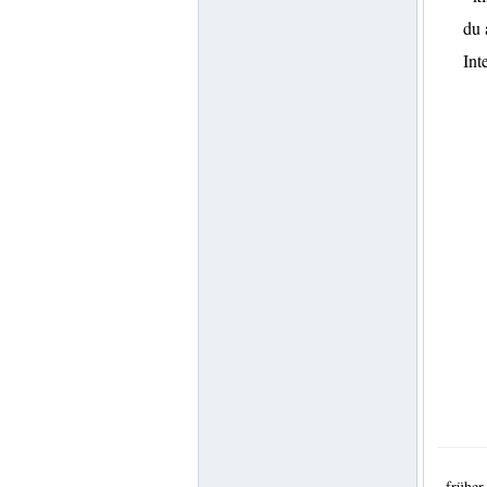
du 
Int
frühe