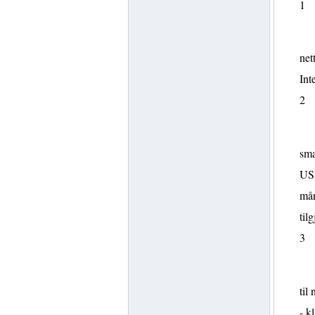
1
net
Int
2
sma
USB
mån
til
3
til
- k