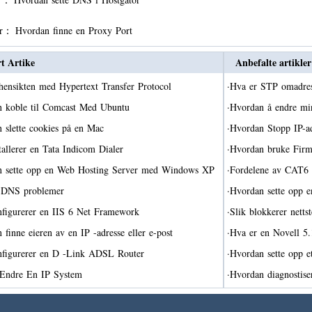
er：
Hvordan finne en Proxy Port
rt Artike
Anbefalte artikler
hensikten med Hypertext Transfer Protocol
·
Hva er STP omadre
 koble til Comcast Med Ubuntu
·
Hvordan å endre 
 slette cookies på en Mac
·
Hvordan Stopp IP-a
stallerer en Tata Indicom Dialer
·
Hvordan bruke Fir
n sette opp en Web Hosting Server med Windows XP
·
Fordelene av CAT
 DNS problemer
·
Hvordan sette opp
nfigurerer en IIS 6 Net Framework
·
Slik blokkerer net
 finne eieren av en IP -adresse eller e-post
·
Hva er en Novell 5
nfigurerer en D -Link ADSL Router
·
Hvordan sette opp e
 Endre En IP System
·
Hvordan diagnostiser