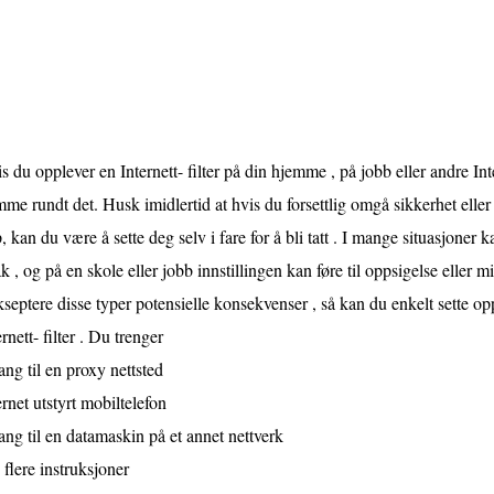
s du opplever en Internett- filter på din hjemme , på jobb eller andre Inte
me rundt det. Husk imidlertid at hvis du forsettlig omgå sikkerhet eller a
, kan du være å sette deg selv i fare for å bli tatt . I mange situasjoner ka
tak , og på en skole eller jobb innstillingen kan føre til oppsigelse eller mi
kseptere disse typer potensielle konsekvenser , så kan du enkelt sette 
ernett- filter . Du trenger
gang til en proxy nettsted
ernet utstyrt mobiltelefon
gang til en datamaskin på et annet nettverk
 flere instruksjoner