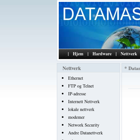
|
Hjem
|
Hardware
|
Nettverk
Nettverk
*
Data
Ethernet
FTP og Telnet
IP-adresse
Internett Nettverk
lokale nettverk
modemer
Network Security
Andre Datanettverk