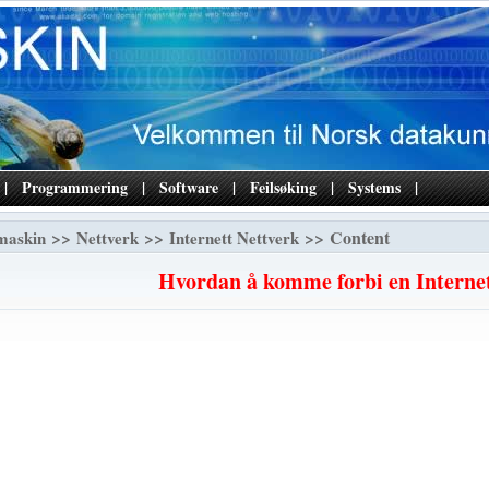
|
Programmering
|
Software
|
Feilsøking
|
Systems
|
>>
>>
>> Content
maskin
Nettverk
Internett Nettverk
Hvordan å komme forbi en Internett