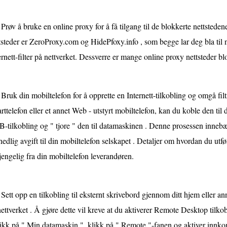
Prøv å bruke en online proxy for å få tilgang til de blokkerte nettstede
tsteder er ZeroProxy.com og HidePfoxy.info , som begge lar deg bla til 
ernett-filter på nettverket. Dessverre er mange online proxy nettsteder blok
Bruk din mobiltelefon for å opprette en Internett-tilkobling og omgå filt
rttelefon eller et annet Web - utstyrt mobiltelefon, kan du koble den til
-tilkobling og " tjore " den til datamaskinen . Denne prosessen innebær
edlig avgift til din mobiltelefon selskapet . Detaljer om hvordan du utfø
gjengelig fra din mobiltelefon leverandøren.
Sett opp en tilkobling til eksternt skrivebord gjennom ditt hjem eller 
 nettverket . Å gjøre dette vil kreve at du aktiverer Remote Desktop til
likk på " Min datamaskin ", klikk på " Remote "-fanen og aktiver innko