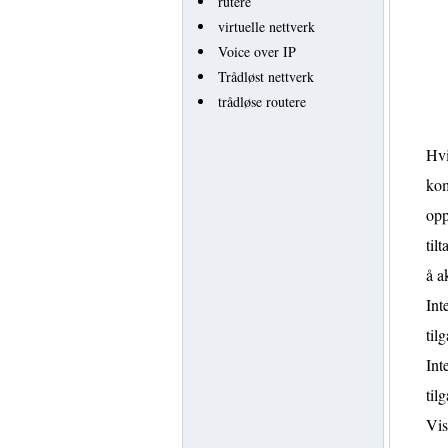
rutere
virtuelle nettverk
Voice over IP
Trådløst nettverk
trådløse routere
Hvi
kom
opp
til
å a
Int
til
Int
til
Vis