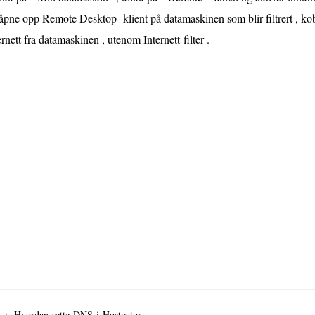
åpne opp Remote Desktop -klient på datamaskinen som blir filtrert , kob
ernett fra datamaskinen , utenom Internett-filter .
r ：
Hvordan sette DNS i Hostgator