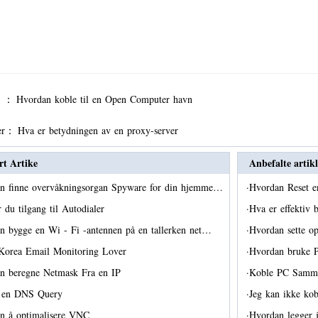
er ：
Hvordan koble til en Open Computer havn
er：
Hva er betydningen av en proxy-server
rt Artike
Anbefalte artikl
n finne overvåkningsorgan Spyware for din hjemme…
·
Hvordan Reset 
r du tilgang til Autodialer
·
Hva er effektiv
n bygge en Wi - Fi -antennen på en tallerken net…
·
Hvordan sette o
Korea Email Monitoring Lover
·
Hvordan bruke P
n beregne Netmask Fra en IP
·
Koble PC Sam
r en DNS Query
·
Jeg kan ikke kob
n å optimalisere VNC
·
Hvordan legger j