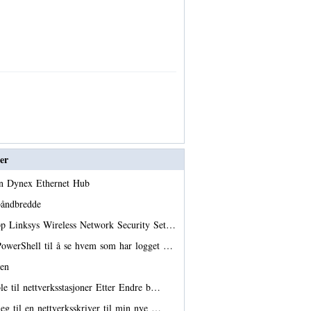
er
en Dynex Ethernet Hub
 båndbredde
pp Linksys Wireless Network Security Set…
owerShell til å se hvem som har logget …
men
le til nettverksstasjoner Etter Endre b…
eg til en nettverksskriver til min nye …