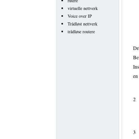
rutere
virtuelle nettverk
Voice over IP
Trådløst nettverk
trådløse routere
Dri
Bel
Ins
en
2
3