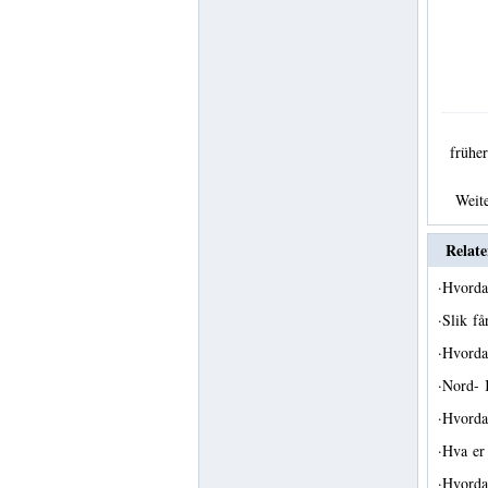
früh
Weit
Relate
·
Hvorda
·
Slik få
·
Hvorda
·
Nord- 
·
Hvorda
·
Hva e
·
Hvorda