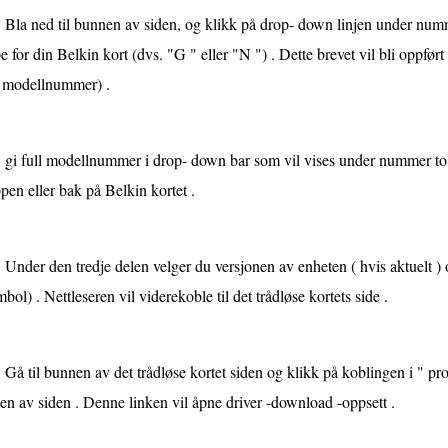
Bla ned til bunnen av siden, og klikk på drop- down linjen under numm
e for din Belkin kort (dvs. "G " eller "N ") . Dette brevet vil bli oppført p
a modellnummer) .
gi full modellnummer i drop- down bar som vil vises under nummer t
pen eller bak på Belkin kortet .
Under den tredje delen velger du versjonen av enheten ( hvis aktuelt )
bol) . Nettleseren vil viderekoble til det trådløse kortets side .
Gå til bunnen av det trådløse kortet siden og klikk på koblingen i " p
en av siden . Denne linken vil åpne driver -download -oppsett .