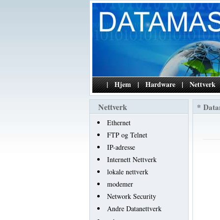
|
Hjem
|
Hardware
|
Nettverk
Nettverk
*
Data
Ethernet
FTP og Telnet
IP-adresse
Internett Nettverk
lokale nettverk
modemer
Network Security
Andre Datanettverk