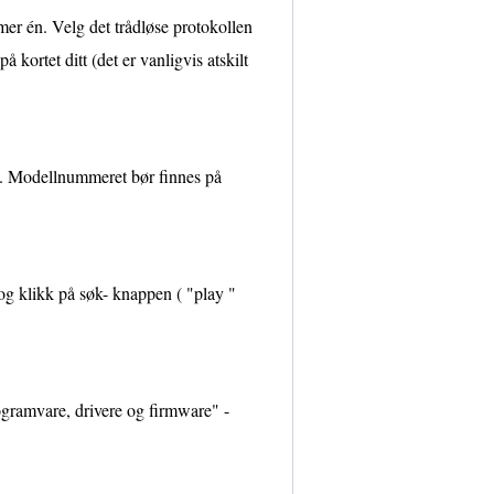
er én. Velg det trådløse protokollen
å kortet ditt (det er vanligvis atskilt
o. Modellnummeret bør finnes på
 og klikk på søk- knappen ( "play "
rogramvare, drivere og firmware" -