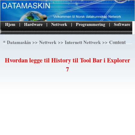
Hjem
|
Hardware
|
Nettverk
|
Programmering
|
Software
|
*
>>
>>
>> Content
Datamaskin
Nettverk
Internett Nettverk
Hvordan legge til History til Tool Bar i Explorer
7