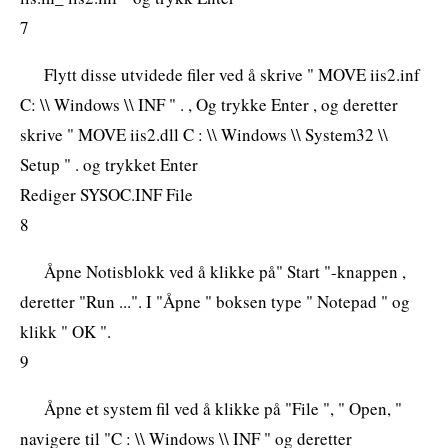
7
Flytt disse utvidede filer ved å skrive " MOVE iis2.inf
C: \\ Windows \\ INF " . , Og trykke Enter , og deretter
skrive " MOVE iis2.dll C : \\ Windows \\ System32 \\
Setup " . og trykket Enter
Rediger SYSOC.INF File
8
Åpne Notisblokk ved å klikke på" Start "-knappen ,
deretter "Run ...". I "Åpne " boksen type " Notepad " og
klikk " OK ".
9
Åpne et system fil ved å klikke på "File ", " Open, "
navigere til "C : \\ Windows \\ INF " og deretter