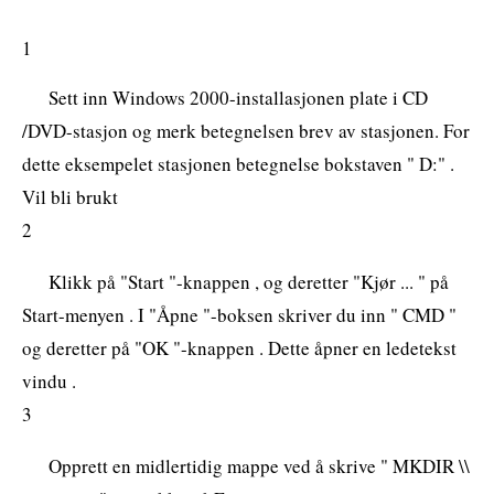
1
Sett inn Windows 2000-installasjonen plate i CD
/DVD-stasjon og merk betegnelsen brev av stasjonen. For
dette eksempelet stasjonen betegnelse bokstaven " D:" .
Vil bli brukt
2
Klikk på "Start "-knappen , og deretter "Kjør ... " på
Start-menyen . I "Åpne "-boksen skriver du inn " CMD "
og deretter på "OK "-knappen . Dette åpner en ledetekst
vindu .
3
Opprett en midlertidig mappe ved å skrive " MKDIR \\