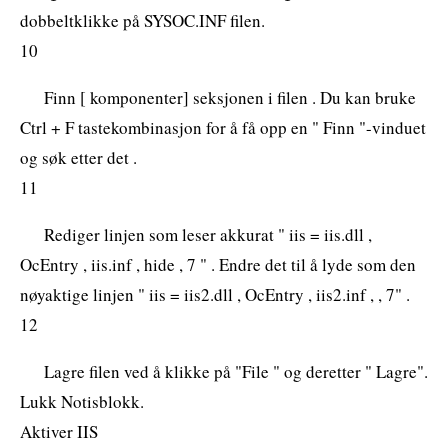
dobbeltklikke på SYSOC.INF filen.
10
Finn [ komponenter] seksjonen i filen . Du kan bruke
Ctrl + F tastekombinasjon for å få opp en " Finn "-vinduet
og søk etter det .
11
Rediger linjen som leser akkurat " iis = iis.dll ,
OcEntry , iis.inf , hide , 7 " . Endre det til å lyde som den
nøyaktige linjen " iis = iis2.dll , OcEntry , iis2.inf , , 7" .
12
Lagre filen ved å klikke på "File " og deretter " Lagre".
Lukk Notisblokk.
Aktiver IIS