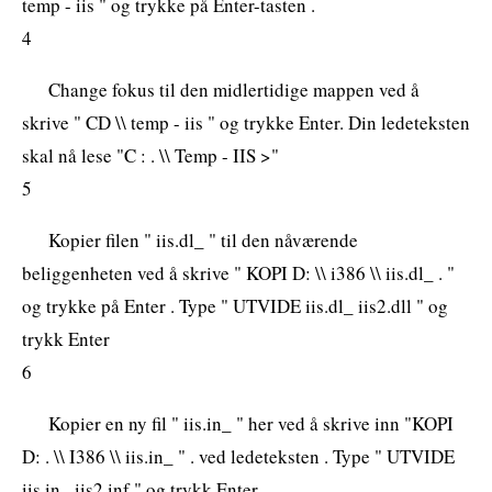
temp - iis " og trykke på Enter-tasten .
4
Change fokus til den midlertidige mappen ved å
skrive " CD \\ temp - iis " og trykke Enter. Din ledeteksten
skal nå lese "C : . \\ Temp - IIS >"
5
Kopier filen " iis.dl_ " til den nåværende
beliggenheten ved å skrive " KOPI D: \\ i386 \\ iis.dl_ . "
og trykke på Enter . Type " UTVIDE iis.dl_ iis2.dll " og
trykk Enter
6
Kopier en ny fil " iis.in_ " her ved å skrive inn "KOPI
D: . \\ I386 \\ iis.in_ " . ved ledeteksten . Type " UTVIDE
iis.in_ iis2.inf " og trykk Enter