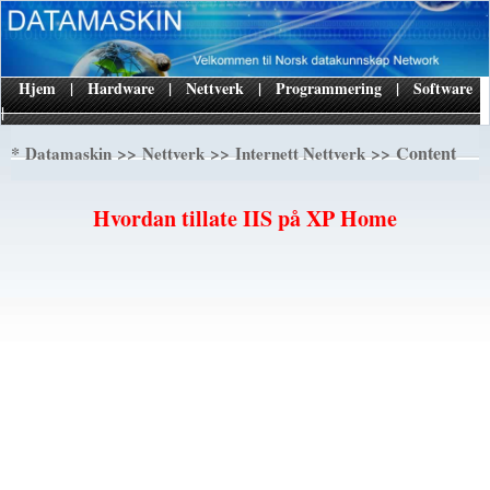
Hjem
|
Hardware
|
Nettverk
|
Programmering
|
Software
|
*
>>
>>
>> Content
Datamaskin
Nettverk
Internett Nettverk
Hvordan tillate IIS på XP Home