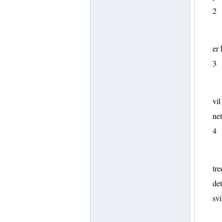
2
er 
3
vil
net
4
tre
det
svi