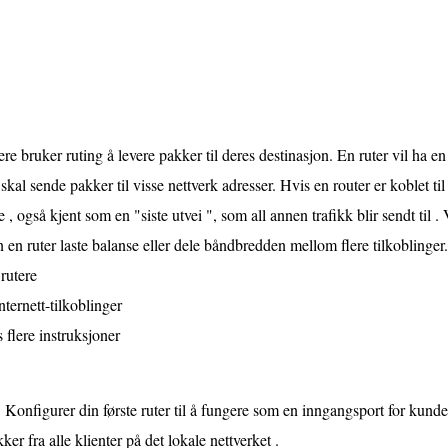
ere bruker ruting å levere pakker til deres destinasjon. En ruter vil ha e
skal sende pakker til visse nettverk adresser. Hvis en router er koblet til 
e , også kjent som en "siste utvei ", som all annen trafikk blir sendt til . 
 en ruter laste balanse eller dele båndbredden mellom flere tilkoblinger
 rutere
nternett-tilkoblinger
 flere instruksjoner
Konfigurer din første ruter til å fungere som en inngangsport for kunde
ker fra alle klienter på det lokale nettverket .