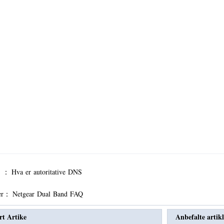
er ：
Hva er autoritative DNS
er：
Netgear Dual Band FAQ
rt Artike
Anbefalte artikl