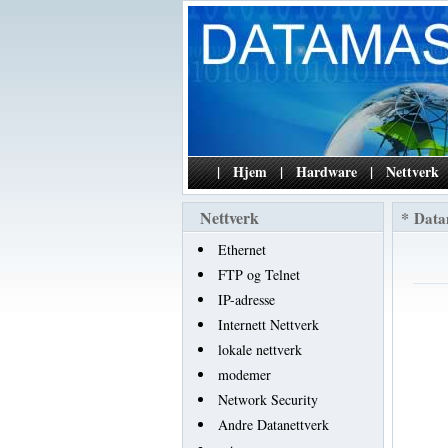
|
Hjem
|
Hardware
|
Nettverk
Nettverk
*
Data
Ethernet
FTP og Telnet
IP-adresse
Internett Nettverk
lokale nettverk
modemer
Network Security
Andre Datanettverk