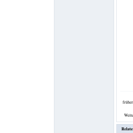
früh
Weit
Relate