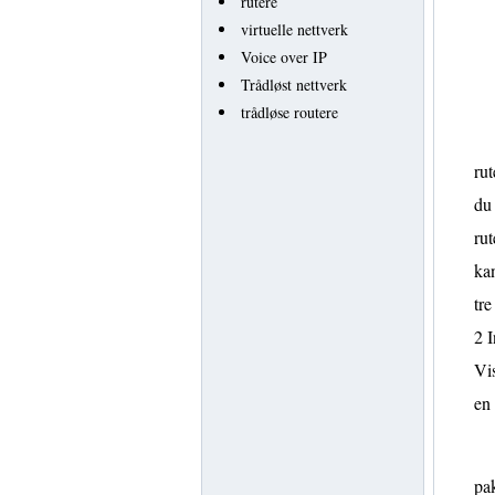
rutere
virtuelle nettverk
Voice over IP
Trådløst nettverk
trådløse routere
rut
du 
rut
kan
tre
2 I
Vis
en
pak