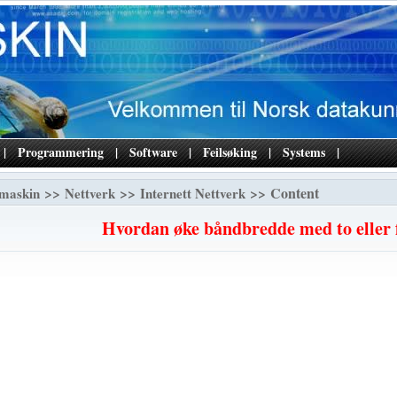
|
Programmering
|
Software
|
Feilsøking
|
Systems
|
>>
>>
>> Content
maskin
Nettverk
Internett Nettverk
Hvordan øke båndbredde med to eller f