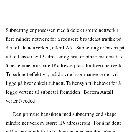
Subnetting er prosessen med å dele et større nettverk i
flere mindre nettverk for å redusere broadcast trafikk på
det lokale nettverket , eller LAN . Subnetting er basert på
ulike klasser av IP-adresser og bruker binær matematikk
å bestemme brukbare IP adresse plass for hvert nettverk .
Til subnett effektivt , må du vite hvor mange verter vil
ligge på hver enkelt subnett. Ta hensyn til behovet for å
legge vertene til subnett i fremtiden . Bestem Antall
verter Needed
Den primære hensikten med subnetting er å skape
mindre nettverk av større IP- adresserom . For å nå dette
målet, er det viktig å vite hvor mange vert din subnet