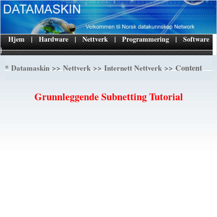
Hjem
|
Hardware
|
Nettverk
|
Programmering
|
Software
|
*
>>
>>
>> Content
Datamaskin
Nettverk
Internett Nettverk
Grunnleggende Subnetting Tutorial