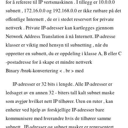
for å referere til IP vertsmaskinen . I tillegg er 10.0.0.0
subnett , 172.16.0.0 og 192.168.0.0 er ikke rutbare på det
offentlige Internett , de er i stedet reservert for private
nettverk . Private IP-adresser kan kartlegges gjennom
Network Address Translation å nå Internett. IP-adresse
klasser er viktig med hensyn til subnetting , når du
oppretter en subnett, du er oppdeling i klasse A, B eller C
-postadresse for å skape et mindre nettverk
Binary /brøk-konvertering < . br > med
IP-adresser er 32 bits i lengde. Alle IP-adresser er
ledsaget av en annen 32 - biters tall kalt subnet maske
som avgjør hvilket nett IP tilhører. Uten en ruter , kan
enheter ved hjelp av forskjellige IP-adresser bare
kommunisere med hverandre hvis de tilhører samme
subnett . IP-adresser og subnet masker er representert