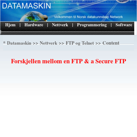
Hjem
|
Hardware
|
Nettverk
|
Programmering
|
Software
|
*
>>
>>
>> Content
Datamaskin
Nettverk
FTP og Telnet
Forskjellen mellom en FTP & a Secure FTP