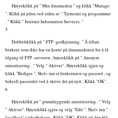
Høyreklikk på " Min datamaskin " og klikk "Manage
". Klikk på pilen ved siden av " Tjenester og programmer
. " Klikk " Internet Information Services. "
5
Dobbeltklikk på " FTP -godkjenning. " Å tillate
brukere som ikke har en konto på datamaskinen for å få
tilgang til FTP -serveren , høyreklikk på " Anonym
autentisering . " Velg " Aktiver". Høyreklikk igjen og
klikk "Rediger ". Skriv inn et brukernavn og passord , og
bekreft passordet ved å skrive det på nytt . Klikk "OK".
6
Høyreklikk på " grunnleggende autentisering . " Velg
" Aktiver". Høyreklikk igjen og velg "Edit ". Skriv inn "
localhost" i tekstboksen . Klikk "OK". Klikk på den blå