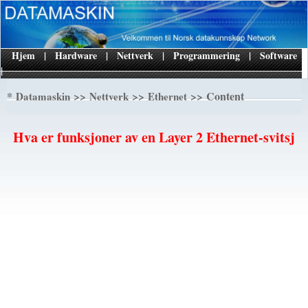
Hjem
|
Hardware
|
Nettverk
|
Programmering
|
Software
|
*
>>
>>
>> Content
Datamaskin
Nettverk
Ethernet
Hva er funksjoner av en Layer 2 Ethernet-svitsj