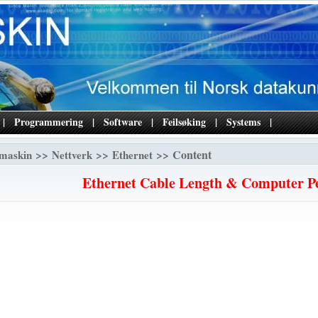
|
Programmering
|
Software
|
Feilsøking
|
Systems
|
>>
>>
>> Content
maskin
Nettverk
Ethernet
Ethernet Cable Length & Computer P