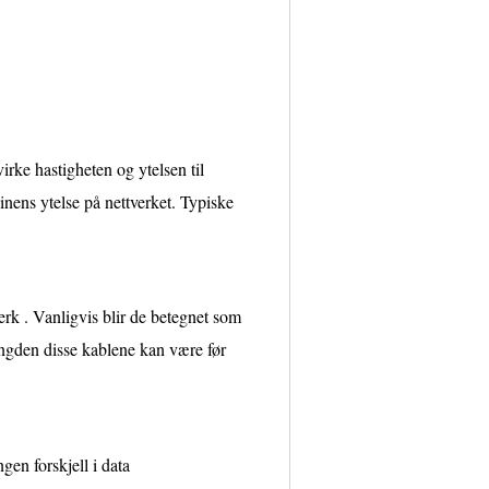
rke hastigheten og ytelsen til
nens ytelse på nettverket. Typiske
erk . Vanligvis blir de betegnet som
gden disse kablene kan være før
en forskjell i data