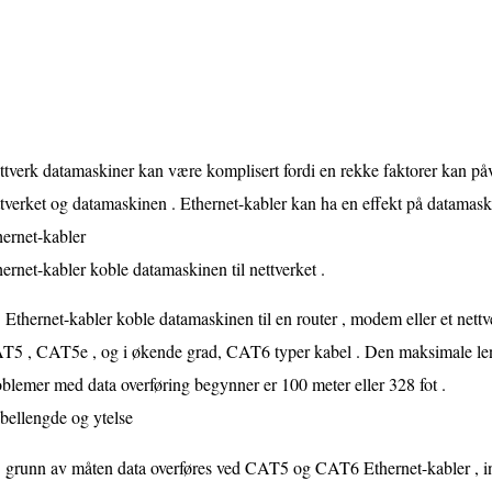
tverk datamaskiner kan være komplisert fordi en rekke faktorer kan påvi
tverket og datamaskinen . Ethernet-kabler kan ha en effekt på datamaski
ernet-kabler
ernet-kabler koble datamaskinen til nettverket .
Ethernet-kabler koble datamaskinen til en router , modem eller et nettv
T5 , CAT5e , og i økende grad, CAT6 typer kabel . Den maksimale len
blemer med data overføring begynner er 100 meter eller 328 fot .
bellengde og ytelse
grunn av måten data overføres ved CAT5 og CAT6 Ethernet-kabler , ing