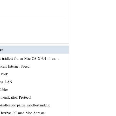
er
t trådløst fra en Mac OS X.6.4 til en…
ast Internet Speed ​​
e VoIP
k og LAN
Kabler
thentication Protocol
åndbredde på en kabelforbindelse
n bærbar PC med Mac Adresse