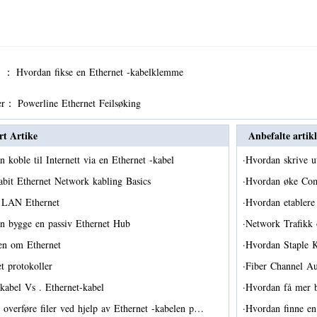
er ：
Hvordan fikse en Ethernet -kabelklemme
er：
Powerline Ethernet Feilsøking
rt Artike
Anbefalte artikl
 koble til Internett via en Ethernet -kabel
·
Hvordan skrive u
abit Ethernet Network kabling Basics
·
Hvordan øke Comc
 LAN Ethernet
·
Hvordan etabler
n bygge en passiv Ethernet Hub
·
Network Trafik
ien om Ethernet
·
Hvordan Staple 
et protokoller
·
Fiber Channel Au
nkabel Vs . Ethernet-kabel
·
Hvordan få mer b
 overføre filer ved hjelp av Ethernet -kabelen p…
·
Hvordan finne e