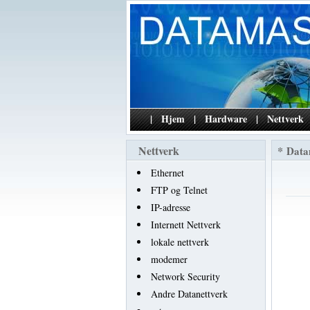
|
Hjem
|
Hardware
|
Nettverk
Nettverk
*
Data
Ethernet
FTP og Telnet
IP-adresse
Internett Nettverk
lokale nettverk
modemer
Network Security
Andre Datanettverk