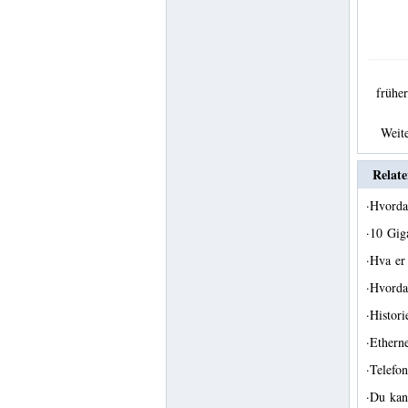
früh
Weit
Relate
·
Hvordan
·
10 Gig
·
Hva er
·
Hvorda
·
Histor
·
Ethern
·
Telefo
·
Du kan