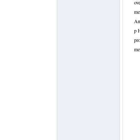
ove
mer
An
p H
pro
mer