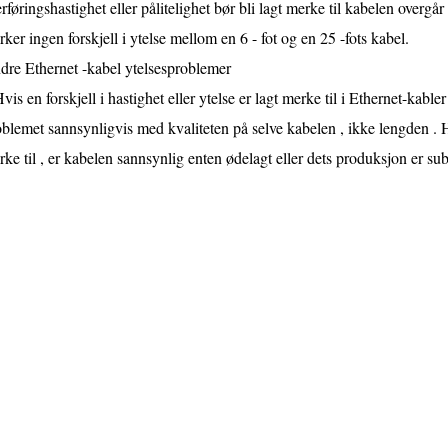
rføringshastighet eller pålitelighet bør bli lagt merke til kabelen overg
ker ingen forskjell i ytelse mellom en 6 - fot og en 25 -fots kabel.
dre Ethernet -kabel ytelsesproblemer
vis en forskjell i hastighet eller ytelse er lagt merke til i Ethernet-kabl
blemet sannsynligvis med kvaliteten på selve kabelen , ikke lengden . Hvi
ke til , er kabelen sannsynlig enten ødelagt eller dets produksjon er sub