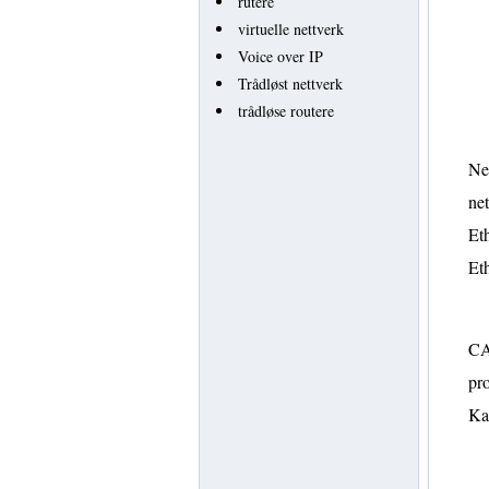
rutere
virtuelle nettverk
Voice over IP
Trådløst nettverk
trådløse routere
Net
net
Eth
Eth
CA
pro
Ka