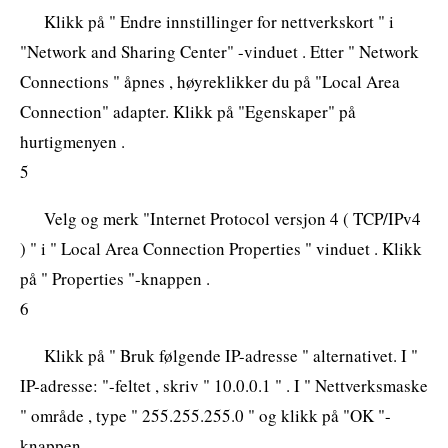
Klikk på " Endre innstillinger for nettverkskort " i
"Network and Sharing Center" -vinduet . Etter " Network
Connections " åpnes , høyreklikker du på "Local Area
Connection" adapter. Klikk på "Egenskaper" på
hurtigmenyen .
5
Velg og merk "Internet Protocol versjon 4 ( TCP/IPv4
) " i " Local Area Connection Properties " vinduet . Klikk
på " Properties "-knappen .
6
Klikk på " Bruk følgende IP-adresse " alternativet. I "
IP-adresse: "-feltet , skriv " 10.0.0.1 " . I " Nettverksmaske
" område , type " 255.255.255.0 " og klikk på "OK "-
knappen .