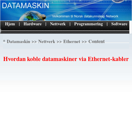
Hjem
|
Hardware
|
Nettverk
|
Programmering
|
Software
|
*
>>
>>
>> Content
Datamaskin
Nettverk
Ethernet
Hvordan koble datamaskiner via Ethernet-kabler