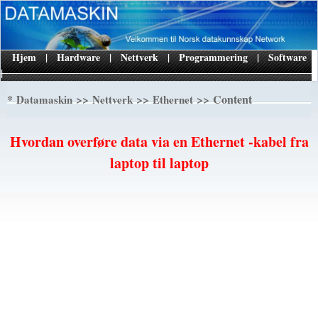
Hjem
|
Hardware
|
Nettverk
|
Programmering
|
Software
|
*
>>
>>
>> Content
Datamaskin
Nettverk
Ethernet
Hvordan overføre data via en Ethernet -kabel fra
laptop til laptop