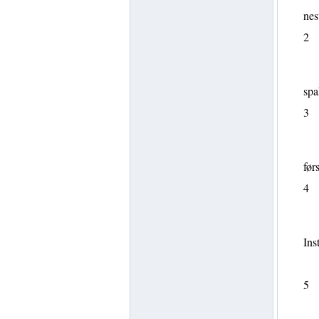
nes
2
spa
3
før
4
Ins
5