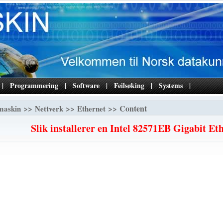
|
Programmering
|
Software
|
Feilsøking
|
Systems
|
>>
>>
>> Content
maskin
Nettverk
Ethernet
Slik installerer en Intel 82571EB Gigabit Et