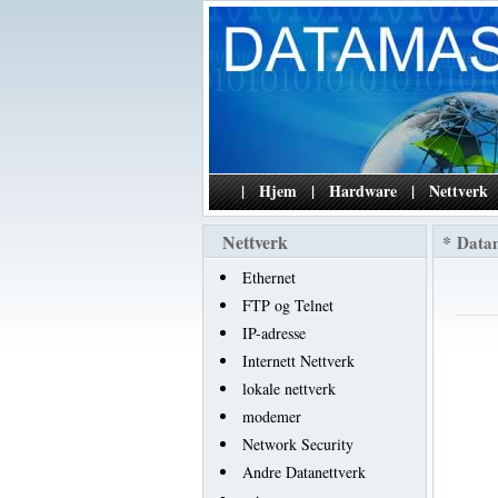
|
Hjem
|
Hardware
|
Nettverk
Nettverk
*
Data
Ethernet
FTP og Telnet
IP-adresse
Internett Nettverk
lokale nettverk
modemer
Network Security
Andre Datanettverk