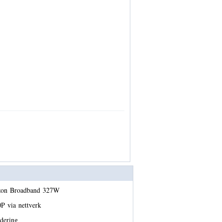
izon Broadband 327W
P via nettverk
ndering