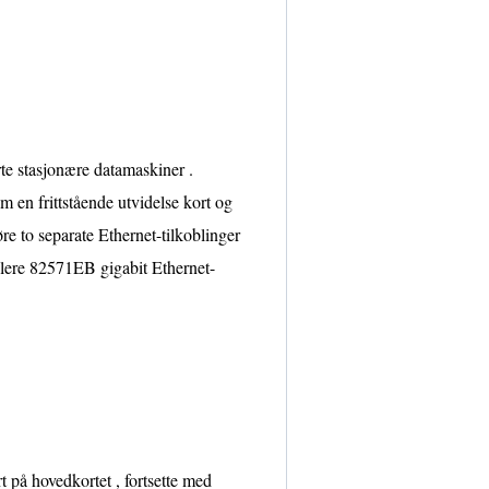
rte stasjonære datamaskiner .
m en frittstående utvidelse kort og
øre to separate Ethernet-tilkoblinger
llere 82571EB gigabit Ethernet-
 på hovedkortet , fortsette med