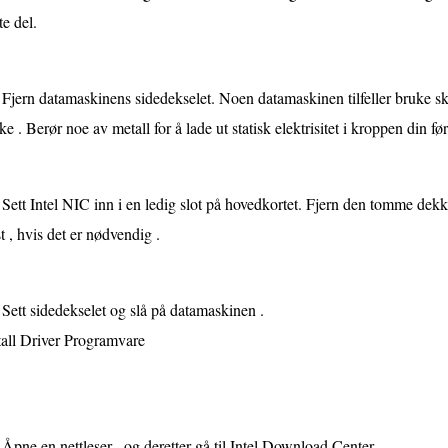
te del.
Fjern datamaskinens sidedekselet. Noen datamaskinen tilfeller bruke sk
ke . Berør noe av metall for å lade ut statisk elektrisitet i kroppen din før 
Sett Intel NIC inn i en ledig slot på hovedkortet. Fjern den tomme dek
st , hvis det er nødvendig .
Sett sidedekselet og slå på datamaskinen .
tall Driver Programvare
Åpne en nettleser , og deretter gå til Intel Download Center .