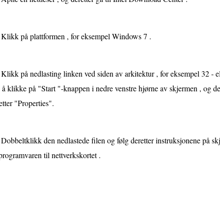
Klikk på plattformen , for eksempel Windows 7 .
Klikk på nedlasting linken ved siden av arkitektur , for eksempel 32 - el
 å klikke på "Start "-knappen i nedre venstre hjørne av skjermen , og d
etter "Properties".
Dobbeltklikk den nedlastede filen og følg deretter instruksjonene på skj
programvaren til nettverkskortet .