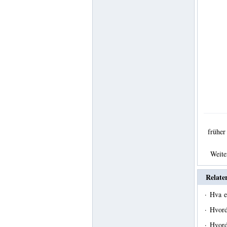
frühe
Weit
Relate
·
Hva e
·
Hvord
·
Hvor