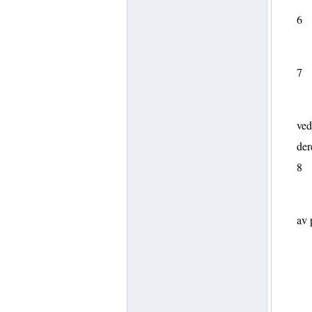
6
7
ved
der
8
av 