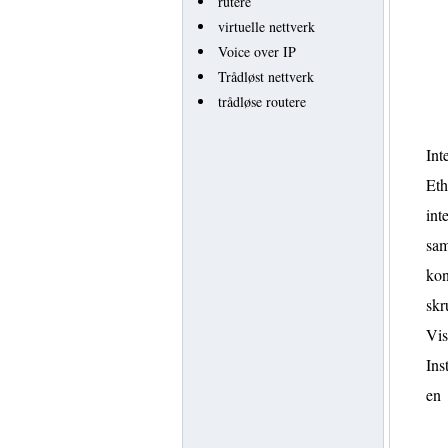
rutere
virtuelle nettverk
Voice over IP
Trådløst nettverk
trådløse routere
Int
Eth
int
sam
kon
skr
Vis
Ins
en