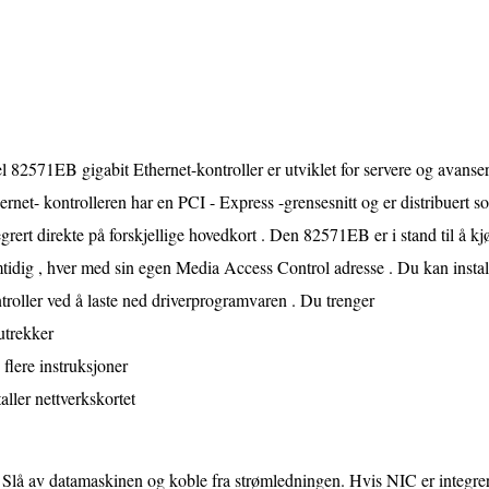
el 82571EB gigabit Ethernet-kontroller er utviklet for servere og avanse
ernet- kontrolleren har en PCI - Express -grensesnitt og er distribuert so
egrert direkte på forskjellige hovedkort . Den 82571EB er i stand til å kj
tidig , hver med sin egen Media Access Control adresse . Du kan insta
troller ved å laste ned driverprogramvaren . Du trenger
utrekker
 flere instruksjoner
taller nettverkskortet
Slå av datamaskinen og koble fra strømledningen. Hvis NIC er integrert