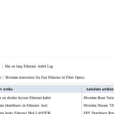
r ：
Har en lang Ethernet -kabel Lag
er：
Hvordan konvertere fra Fast Ethernet til Fiber Optics
rt Artike
Anbefalte artikler
r en direkte krysset Ethernet-kabel
·
Hvordan Reset Ver
an identifisere en Ethernet- kort
·
Hvordan Stream 720
dan bruke Ethernet Med LabVIEW
·
DIY Distribuert Re