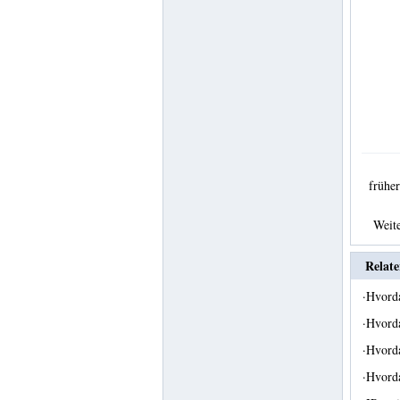
früh
Weit
Relate
·
Hvorda
·
Hvord
·
Hvorda
·
Hvorda