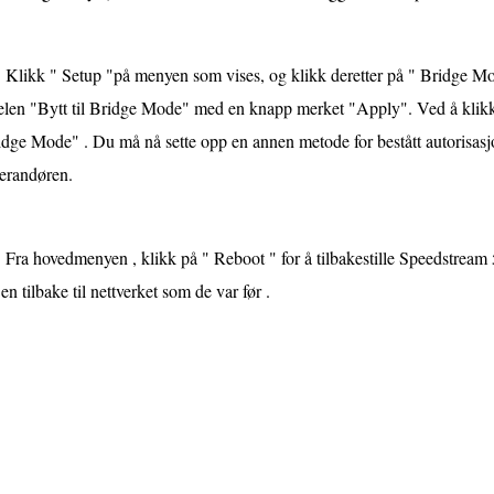
Klikk " Setup "på menyen som vises, og klikk deretter på " Bridge Mo
telen "Bytt til Bridge Mode" med en knapp merket "Apply". Ved å klikk
idge Mode" . Du må nå sette opp en annen metode for bestått autorisas
verandøren.
Fra hovedmenyen , klikk på " Reboot " for å tilbakestille Speedstrea
n tilbake til nettverket som de var før .