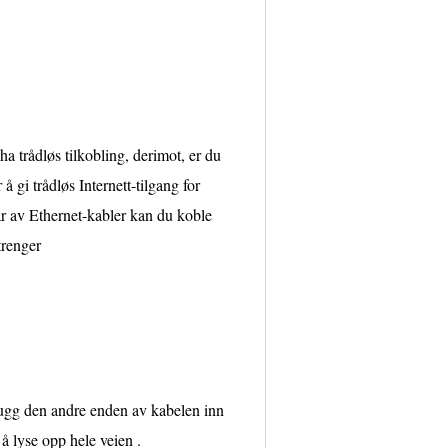
 trådløs tilkobling, derimot, er du
å gi trådløs Internett-tilgang for
par av Ethernet-kabler kan du koble
trenger
ugg den andre enden av kabelen inn
 å lyse opp hele veien .