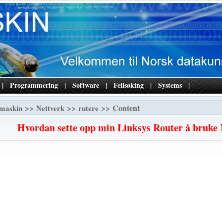
|
Programmering
|
Software
|
Feilsøking
|
Systems
|
>>
>>
>> Content
maskin
Nettverk
rutere
Hvordan sette opp min Linksys Router å bruk