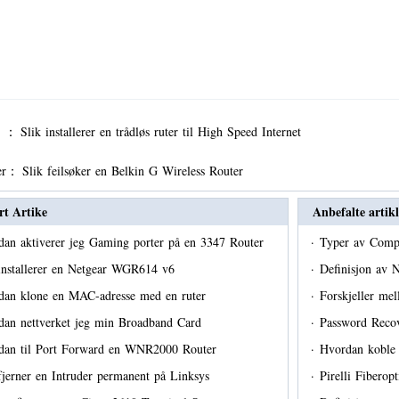
er ：
Slik installerer en trådløs ruter til High Speed ​​Internet
er：
Slik feilsøker en Belkin G Wireless Router
rt Artike
Anbefalte artikl
an aktiverer jeg Gaming porter på en 3347 Router
·
Typer av Comp
installerer en Netgear WGR614 v6
·
Definisjon av 
dan klone en MAC-adresse med en ruter
·
Forskjeller m
dan nettverket jeg min Broadband Card
·
Password Reco
dan til Port Forward en WNR2000 Router
·
Hvordan koble 
fjerner en Intruder permanent på Linksys
·
Pirelli Fiberop