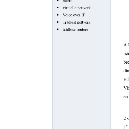
rutere
virtuelle nettverk
Voice over IP
Trådløst nettverk
trådløse routere
A N
nød
bre
din
Eth
Vis
en
2 
i "