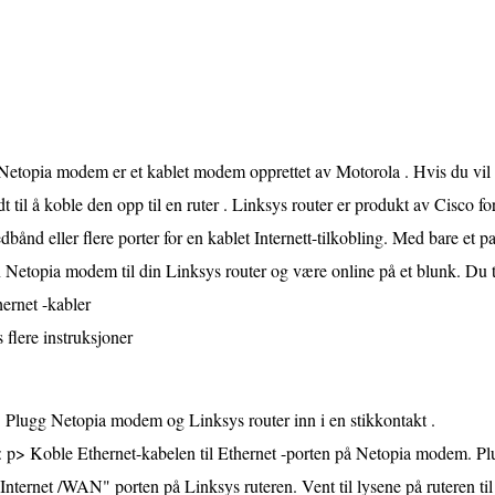
etopia modem er et kablet modem opprettet av Motorola . Hvis du vil ha
t til å koble den opp til en ruter . Linksys router er produkt av Cisco for 
dbånd eller flere porter for en kablet Internett-tilkobling. Med bare et 
 Netopia modem til din Linksys router og være online på et blunk. Du 
ernet -kabler
 flere instruksjoner
Plugg Netopia modem og Linksys router inn i en stikkontakt .
< p> Koble Ethernet-kabelen til Ethernet -porten på Netopia modem. Pl
 Internet /WAN" porten på Linksys ruteren. Vent til lysene på ruteren til