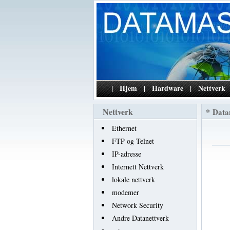
|
Hjem
|
Hardware
|
Nettverk
Nettverk
*
Data
Ethernet
FTP og Telnet
IP-adresse
Internett Nettverk
lokale nettverk
modemer
Network Security
Andre Datanettverk