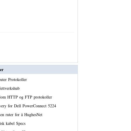
er
uter Protokoller
Nettverkshub
ellom HTTP og FTP protokoller
very for Dell PowerConnect 5224
en ruter for å HughesNet
tisk kabel Specs