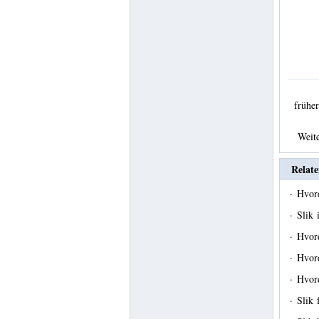
früh
Weit
Relate
·
Hvord
·
Slik 
·
Hvor
·
Hvor
·
Hvor
·
Slik 