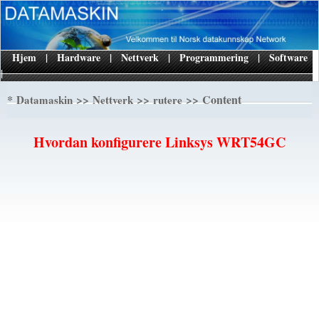
Hjem
|
Hardware
|
Nettverk
|
Programmering
|
Software
|
*
>>
>>
>> Content
Datamaskin
Nettverk
rutere
Hvordan konfigurere Linksys WRT54GC