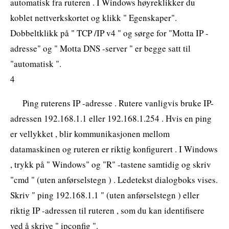
automatisk fra ruteren . I Windows høyreklikker du
koblet nettverkskortet og klikk " Egenskaper".
Dobbeltklikk på " TCP /IP v4 " og sørge for "Motta IP -
adresse" og " Motta DNS -server " er begge satt til
"automatisk ".
4
Ping ruterens IP -adresse . Rutere vanligvis bruke IP-
adressen 192.168.1.1 eller 192.168.1.254 . Hvis en ping
er vellykket , blir kommunikasjonen mellom
datamaskinen og ruteren er riktig konfigurert . I Windows
, trykk på " Windows" og "R" -tastene samtidig og skriv
"cmd " (uten anførselstegn ) . Ledetekst dialogboks vises.
Skriv " ping 192.168.1.1 " (uten anførselstegn ) eller
riktig IP -adressen til ruteren , som du kan identifisere
ved å skrive " ipconfig ".