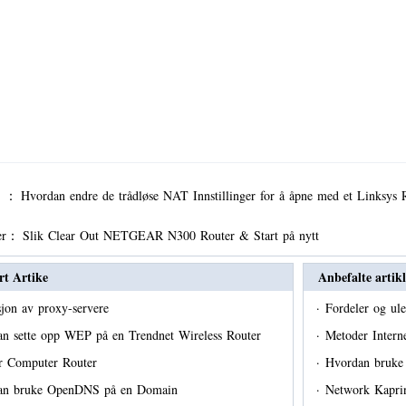
er ：
Hvordan endre de trådløse NAT Innstillinger for å åpne med et Linksys
er：
Slik Clear Out NETGEAR N300 Router & Start på nytt
rt Artike
Anbefalte artikl
sjon av proxy-servere
·
Fordeler og ule
n sette opp WEP på en Trendnet Wireless Router
·
Metoder Intern
r Computer Router
·
Hvordan bruke
an bruke OpenDNS på en Domain
·
Network Kapr