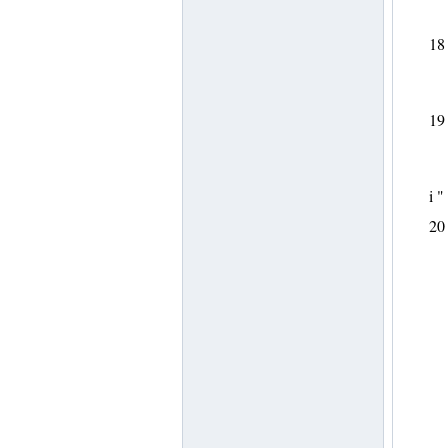
18
19
i "
20