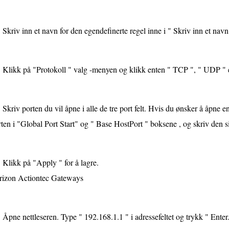
Skriv inn et navn for den egendefinerte regel inne i " Skriv inn et navn .
Klikk på "Protokoll " valg -menyen og klikk enten " TCP ", " UDP " e
Skriv porten du vil åpne i alle de tre port felt. Hvis du ønsker å åpne en
ten i "Global Port Start" og " Base HostPort " boksene , og skriv den s
Klikk på "Apply " for å lagre.
rizon Actiontec Gateways
Åpne nettleseren. Type " 192.168.1.1 " i adressefeltet og trykk " Enter