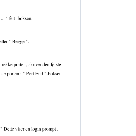
.. " felt -boksen.
ller " Begge ".
 rekke porter , skriver den første
iste porten i " Port End "-boksen.
." Dette viser en login prompt .