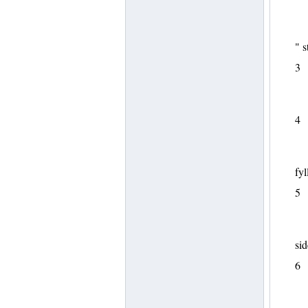
" s
3
4
fyl
5
sid
6