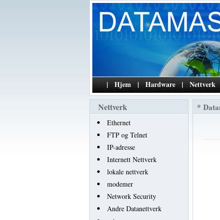
|
Hjem
|
Hardware
|
Nettverk
Nettverk
*
Data
Ethernet
FTP og Telnet
IP-adresse
Internett Nettverk
lokale nettverk
modemer
Network Security
Andre Datanettverk