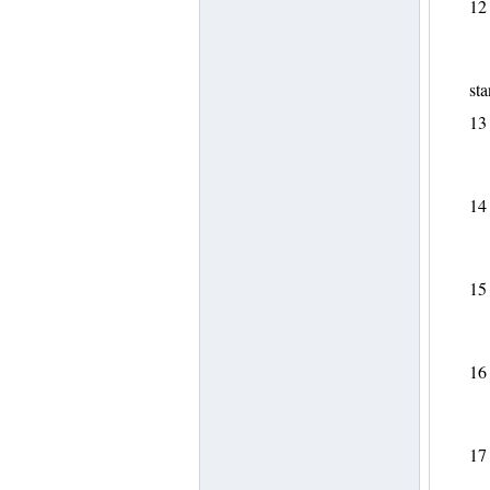
12
sta
13
14
15
16
17