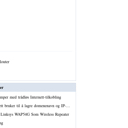
 Router
er
mper med trådløs Internett-tilkobling
ett bruker til å lagre domenenavn og IP-…
 Linksys WAP54G Som Wireless Repeater
ing