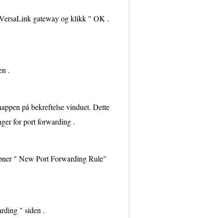
p VersaLink gateway og klikk " OK .
en .
nappen på bekreftelse vinduet. Dette
ger for port forwarding .
 åpner " New Port Forwarding Rule"
rding " siden .