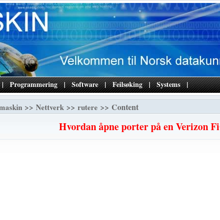
|
Programmering
|
Software
|
Feilsøking
|
Systems
|
>>
>>
>> Content
maskin
Nettverk
rutere
Hvordan åpne porter på en Verizon F