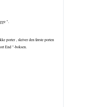
gge ".
kke porter , skriver den første porten
 Port End "-boksen.