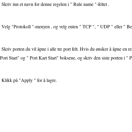
Skriv inn et navn for denne regelen i " Rule name "-feltet .
Velg "Protokoll "-menyen , og velg enten " TCP ", " UDP " eller " Be
Skriv porten du vil åpne i alle tre port felt. Hvis du ønsker å åpne en re
 Port Start" og " Port Kart Start" boksene, og skriv den siste porten i "
Klikk på "Apply " for å lagre.