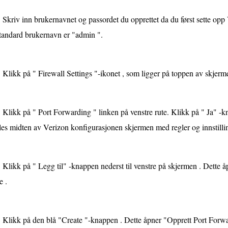
Skriv inn brukernavnet og passordet du opprettet da du først sette op
tandard brukernavn er "admin ".
Klikk på " Firewall Settings "-ikonet , som ligger på toppen av skjerm
Klikk på " Port Forwarding " linken på venstre rute. Klikk på " Ja" -k
les midten av Verizon konfigurasjonen skjermen med regler og innstillin
Klikk på " Legg til" -knappen nederst til venstre på skjermen . Dette
e .
Klikk på den blå "Create "-knappen . Dette åpner "Opprett Port Forwa