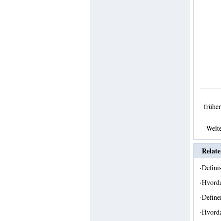
früh
Weit
Relate
·
Defini
·
Hvorda
·
Define
·
Hvord