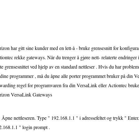
izon har gitt sine kunder med en lett-å - bruke grensesnitt for konfigu
iontec rekke gateways. Når du trenger å gjøre nett- relaterte endringer i 
te grensesnittet ved hjelp av en standard nettleser . Hvis du har problem
dine programmer , må du åpne alle porter programmet bruker på din Veri
warding regel for programvaren fra din VersaLink eller Actiontec bruker
rizon VersaLink Gateways
Åpne nettleseren. Type " 192.168.1.1 " i adressefeltet og trykk " Enter.
.168.1.1 " login prompt .