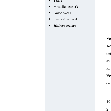
rutere
virtuelle nettverk
Voice over IP
Trådløst nettverk
trådløse routere
Ver
Act
det
av 
for
Ve
en
192
2